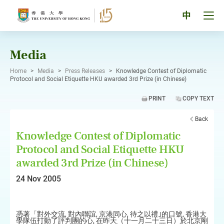
Skip
to
Tog
中
content
men
pan
Media
Home
>
Media
>
Press Releases
>
Knowledge Contest of Diplomatic
Protocol and Social Etiquette HKU awarded 3rd Prize (in Chinese)
PRINT
COPY TEXT
Back
Knowledge Contest of Diplomatic
Protocol and Social Etiquette HKU
awarded 3rd Prize (in Chinese)
24 Nov 2005
憑著「對外交流, 對內聯誼, 京港同心, 待之以禮｣的口號, 香港大
學隊伍打動了評判團的心, 在昨天（十一月二十三日）於北京剛