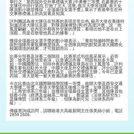
舉行之「第四屆外交外事禮儀大賽｣中勇奪三等獎, 在參賽的十
支隊伍中排行第四, 打敗了北大, 清華, 復旦大學等強隊, 港大女
隊員劉小璐並獲得「全場最佳女選手獎｣, 展示了香港學生在外
交事務禮儀上的高質素及知識.
評判團認為港大隊伍在預賽的表現非常出色, 蘇丹大使在賽後特
別邀請港大隊伍見面，對隊員陳傳賢(男)作高度評價，說「他
風度翩翩，從內至外都有外交家的潛質，看得出他不是在台上
演戲，而是在散發他真正的修養．｣
獲得全場最佳女選手獎的劉小璐表示，「賽前預備時間倉卒，
面對強隊而要取勝難度很高，全憑隊員間的默契及港大國際化
校園環境的積累，才可脫穎而出．｣
比賽分預賽及決賽二個階段，比賽形式包括風采展示，必答
題，搶答題及情景表演，以普通話作賽，問題包括多方面，
如：中國國際法，招待外賓的禮儀及隊員在台上風度等，評判
團主要包括駐外大使，中國大使及外交禮儀專家，評分以隊伍
對外交禮儀的認識及應對為主．由外交學院主辦，今年已是第
四屆．港大是唯一被大會邀請參賽的香港隊伍．
今次比賽由北京國際關係學院獲一等獎，南開大學及西安交通
大學獲二等獎，香港大學緊隨其後獲三等獎，女隊員劉小璐
（工商管理系三年級）並獲得全場最佳女選手獎．其他隊員包
括蔡小翔（經濟及金融系二年級），鄭霖霖（法律系研究生）
及陳傳賢（法律系三年級）．領隊為劉可兒（法律系四年
級）．
傳媒查詢或訪問，請聯絡港大高級新聞主任張美娟小姐，電話
2859 2606.