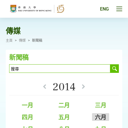
跳
至
Tog
ENG
主
men
要
pan
內
容
傳媒
主頁
>
傳媒
>
新聞稿
新聞稿
2014
一月
二月
三月
四月
五月
六月