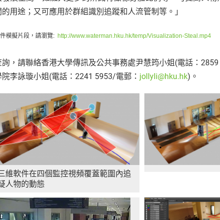
關的用途；又可應用於群組識別追蹤和人流管制等。」
件模擬片段，請瀏覽:
http://www.waterman.hku.hk/temp/Visualization-Steal.mp4
詢，請聯絡香港大學傳訊及公共事務處尹慧筠小姐(電話：2859 2
院李詠璇小姐(電話：2241 5953/電郵：
jollyli@hku.hk
)。
監控視頻覆蓋範圍內
追
三維軟件在四個
疑人物的動態