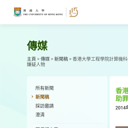
跳
至
主
要
內
容
傳媒
主頁
>
傳媒
>
新聞稿
>
香港大學工程學院計算機科
嫌疑人物
所有新聞
香
新聞稿
助
採訪邀請
2014
澄清