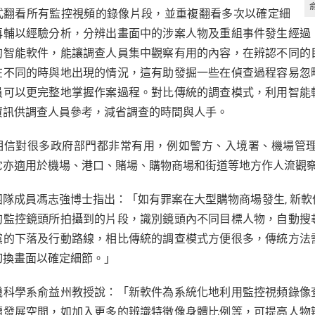
式翻看所有監控視頻的錄像片段，並重複翻看多次以確定細
再輔以經驗分析，分辨出畫面中的涉案人物及重組事件發生經過
的智能軟件，能讓調查人員集中觀察有用的內容，在辨認不同的
在不同的時與地出現的情況，這有助發掘一些在偵查過程容易忽
員可以更完整地掌握作案過程。對比傳統的調查模式，利用智能
資訊供調查人員參考，減省調查的時間與人手。
相信對很多政府部門都非常有用，例如警方、入境署、機場管
它亦適用於機場、港口、賭場、購物商場和街道等地方作人流觀
團隊成員馮志強博士指出：「如有罪案在大型購物商場發生, 新軟件
的監控鏡頭所拍攝到的片段，識別鏡頭內不同目標人物，自動搜
黨的下落及行動路線，相比傳統的調查模式方便很多，傳統方法
切換畫面以確定細節。」
機科學系俞益州教授說：「新軟件為系統化地利用監控視頻錄像
續發展空間，如加入更多的辨識特徵像身體比例等，可提高人物