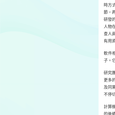
時方
節，
研發
人物
查人
有用
軟件
子。
研究
更多
及同
不停
計算
的後