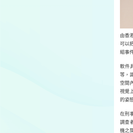
由香
可以
組事
軟件
等，
空間
視覺
的姿
在刑
調查
機之