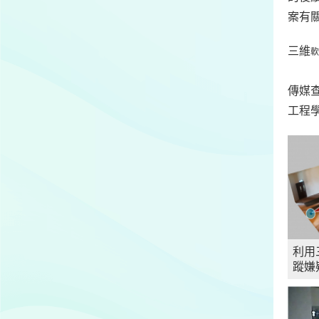
案有
三維
軟
傳媒查
工程學
利用
蹤嫌