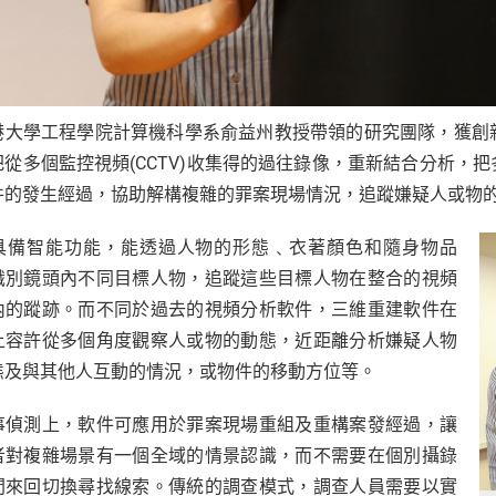
港大學工程學院計算機科學系俞益州教授帶領的研究團隊，獲創
把從多個監控視頻(CCTV)收集得的過往錄像，重新結合分析，
件的發生經過，協助解構複雜的罪案現場情況，追蹤嫌疑人或物
具備智能功能，能透過人物的形態﹑衣著顏色和隨身物品
識別鏡頭內不同目標人物，追蹤這些目標人物在整合的視頻
內的蹤跡。而不同於過去的視頻分析軟件，三維重建軟件在
上容許從多個角度觀察人或物的動態，近距離分析嫌疑人物
態及與其他人互動的情況，或物件的移動方位等。
事偵測上，軟件可應用於罪案現場重組及重構案發經過，讓
者對複雜場景有一個全域的情景認識，而不需要在個別攝錄
間來回切換尋找線索。傳統的調查模式，調查人員需要以實