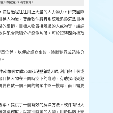
俞益州教授(左) 和
馮志強博士
，這個過程往往用上大量的人力物力。研究團隊
目標人物後，智能軟件將有系統地追蹤這些目標
略的細節，目標人物曾接觸過的人或物等，讓調
軟件配合電腦分析錄像片段，可於短時間內摘取
理單位等，以便於調查事故、追蹤犯罪或恐怖分
察。
就像個立體360度環迴追蹤天眼, 利用數十個或
尋目標人物在不同時空下的蹤跡，有助找出疑犯
需要在數十個不同的鏡頭中逐一搜尋，而且需要
查案，提供了一個有效的解決方法。軟件有很大
辨識準確度，以識別特定的人物，用於與防止罪