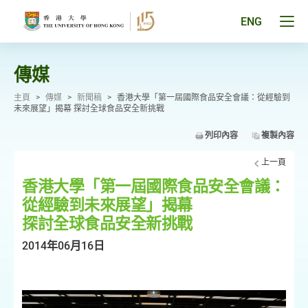
跳
至
Tog
ENG
主
men
要
pan
內
容
傳媒
主頁
>
傳媒
>
新聞稿
>
香港大學「第一屆國際食品安全會議：從經驗到
未來展望」揭幕 探討全球食品安全新挑戰
列印內容
複製內容
上一頁
香港大學「第一屆國際食品安全會議：
從經驗到未來展望」揭幕
探討全球食品安全新挑戰
2014年06月16日