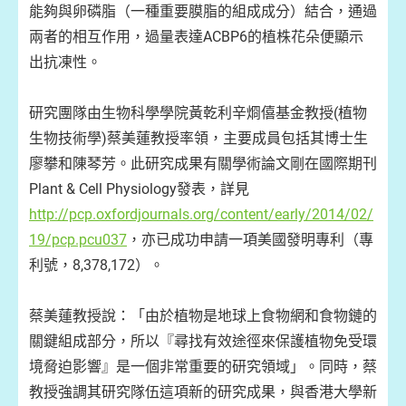
能夠與卵磷脂（一種重要膜脂的組成成分）結合，通過
兩者的相互作用，過量表達ACBP6的植株花朵便顯示
出抗凍性。
研究團隊由生物科學學院黃乾利辛烱僖基金教授(植物
生物技術學)蔡美蓮教授率領，主要成員包括其博士生
廖攀和陳琴芳。此研究成果有關學術論文剛在國際期刊
Plant & Cell Physiology發表，詳見
http://pcp.oxfordjournals.org/content/early/2014/02/
19/pcp.pcu037
，亦已成功申請一項美國發明專利（專
利號，8,378,172）。
蔡美蓮教授說：「由於植物是地球上食物網和食物鏈的
關鍵組成部分，所以『尋找有效途徑來保護植物免受環
境脅迫影響』是一個非常重要的研究領域」。同時，蔡
教授強調其研究隊伍這項新的研究成果，與香港大學新