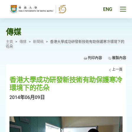
跳
至
Tog
ENG
主
men
要
pan
內
容
傳媒
主頁
>
傳媒
>
新聞稿
>
香港大學成功研發新技術有助保護寒冷環境下的
花朵
列印內容
複製內容
上一頁
香港大學成功研發新技術有助保護寒冷
環境下的花朵
2014年06月09日