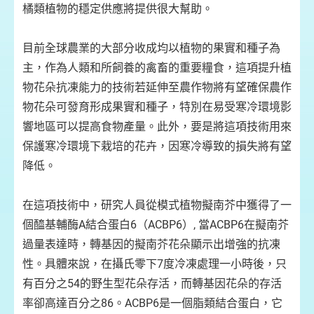
橘類植物的穩定供應將提供很大幫助。
目前全球農業的大部分收成均以植物的果實和種子為
主，作為人類和所飼養的禽畜的重要糧食，這項提升植
物花朵抗凍能力的技術若延伸至農作物將有望確保農作
物花朵可發育形成果實和種子，特別在易受寒冷環境影
響地區可以提高食物產量。此外，要是將這項技術用來
保護寒冷環境下栽培的花卉，因寒冷導致的損失將有望
降低。
在這項技術中，研究人員從模式植物擬南芥中獲得了一
個醯基輔酶A結合蛋白6（ACBP6）, 當ACBP6在擬南芥
過量表達時，轉基因的擬南芥花朵顯示出增強的抗凍
性。具體來說，在攝氏零下7度冷凍處理一小時後，只
有百分之54的野生型花朵存活，而轉基因花朵的存活
率卻高達百分之86。ACBP6是一個脂類結合蛋白，它