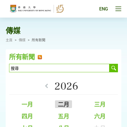
跳
至
Tog
ENG
主
men
要
pan
內
容
傳媒
主頁
>
傳媒
>
所有新聞
所有新聞
2026
一月
二月
三月
四月
五月
六月