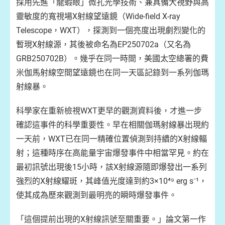
採用先進「龍蝦眼」微孔光學技術、兼具備大視野與高
靈敏度的寬視場X射線望遠鏡（Wide-field X-ray
Telescope，WXT），探測到一個亮度出現劇烈變化的
暫現X射線源，其後被命名為EP250702a（又名為
GRB250702B）。幾乎在同一時間，美國太空總署的費
米伽馬射線空間望遠鏡也在同一天區記錄到一系列伽瑪
射線暴。
科學家在重新檢視WXT更早的觀測資料後，才進一步
確認這事件的科學重要性。早在相關伽瑪射線暴出現約
一天前，WXT已在同一精確位置偵測到持續的X射線輻
射；這種時序在高能量宇宙爆發事件中相當罕見。約在
最初訊號出現後15小時，該X射線源隨即爆發出一系列
強烈的X射線耀斑，其峰值光度達到約3×10⁴⁹ erg s⁻¹，
使其成為歷來觀測到最明亮的瞬時爆發事件。
「這個提前出現的X射線訊號至關重要。」論文第一作