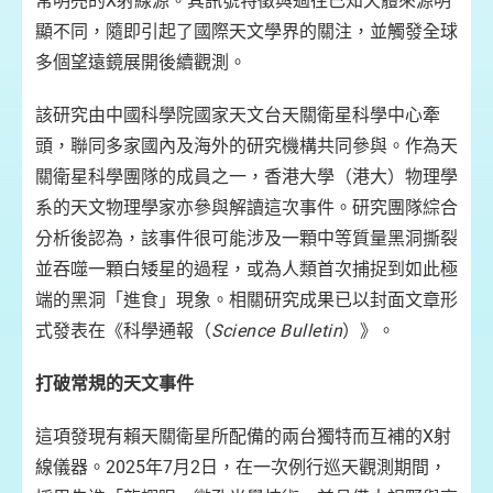
常明亮的X射線源。其訊號特徵與過往已知天體來源明
增加
子
顯不同，隨即引起了國際天文學界的關注，並觸發全球
晰的
到
後
「
多個望遠鏡展開後續觀測。
期
該研究由中國科學院國家天文台天關衛星科學中心牽
中
圖
頭，聯同多家國內及海外的研究機構共同參與。作為天
心
關衛星科學團隊的成員之一，香港大學（港大）物理學
系的天文物理學家亦參與解讀這次事件。研究團隊綜合
分析後認為，該事件很可能涉及一顆中等質量黑洞撕裂
並吞噬一顆白矮星的過程，或為人類首次捕捉到如此極
端的黑洞「進食」現象。相關研究成果已以封面文章形
式發表在《科學通報（
Science Bulletin
）》。
打破常規的天文事件
這項發現有賴天關衛星所配備的兩台獨特而互補的X射
線儀器。2025年7月2日，在一次例行巡天觀測期間，