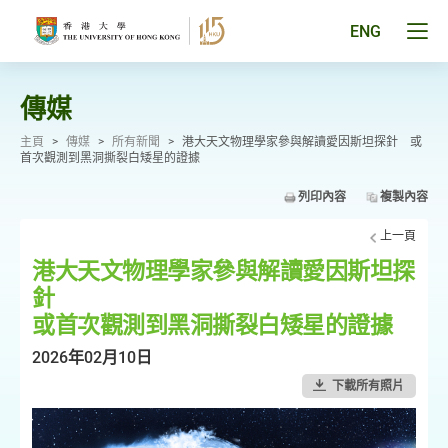
跳
至
Tog
ENG
主
men
要
pan
內
容
傳媒
主頁
>
傳媒
>
所有新聞
>
港大天文物理學家參與解讀愛因斯坦探針 或
首次觀測到黑洞撕裂白矮星的證據
列印內容
複製內容
上一頁
港大天文物理學家參與解讀愛因斯坦探
針
或首次觀測到黑洞撕裂白矮星的證據
2026年02月10日
下載所有照片