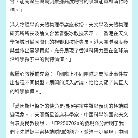
合，能夠產生與觀測數據高度吻合的噴流能量和演化時
標。」
港大物理學系天體物理學講座教授、天文學及天體物理
研究所所長及論文合著者張冰教授表示：「香港在天文
學領域具備國際化的視野和技術專長。港大團隊深度參
與並作出實際貢獻，充分展現了香港科研力量在全球前
沿科學探索中的獨特價值。」
戴麗心教授補充道：「國際上不同團隊之間就此事件提
出各種不同模型，展開的深入討論，恰恰突顯了其巨大
的科學價值。」
「愛因斯坦探針的使命是捕捉宇宙中難以預測的極端瞬
變現象。」天關衛星首席科學家、中國科學院國家天文
台袁為民教授說：「EP250702a的發現充分證明了我
們率先捕捉宇宙極端瞬間的能力，並進一步展現了中國