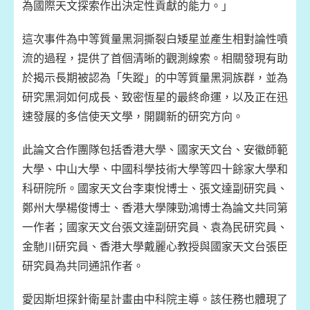
為國際天文探索作出決定性貢獻的能力。」
這次事件為中等質量黑洞撕裂白矮星並產生相對論性噴
流的過程，提供了首個清晰的觀測線索。相關發現有助
於揭示長期被認為「失蹤」的中等質量黑洞族群，並為
研究黑洞如何成長、致密恆星的最終命運，以及正在迅
速發展的多信使天文學，開闢新的研究方向。
此論文合作團隊包括香港大學、國家天文台、安徽師範
大學、中山大學、中國科學技術大學等四十餘家大學和
科研院所。國家天文台李東悅博士、張文達副研究員、
鄭州大學楊俊博士、香港大學陳勁鴻博士為論文共同第
一作者；國家天文台張文達副研究員、袁為民研究員、
金馳川研究員、香港大學戴麗心教授與國家天文台張臣
研究員為共同通訊作者。
愛因斯坦探針衛星計畫由中科院主導。該任務也體現了