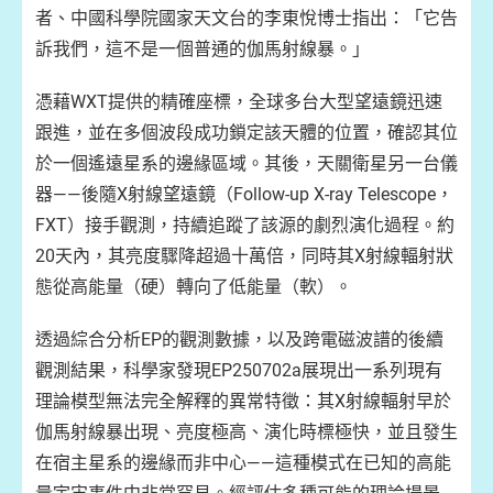
者、中國科學院國家天文台的李東悅博士指出：「它告
訴我們，這不是一個普通的伽馬射線暴。」
憑藉WXT提供的精確座標，全球多台大型望遠鏡迅速
跟進，並在多個波段成功鎖定該天體的位置，確認其位
於一個遙遠星系的邊緣區域。其後，天關衛星另一台儀
器——後隨X射線望遠鏡（Follow-up X-ray Telescope，
FXT）接手觀測，持續追蹤了該源的劇烈演化過程。約
20天內，其亮度驟降超過十萬倍，同時其X射線輻射狀
態從高能量（硬）轉向了低能量（軟）。
透過綜合分析EP的觀測數據，以及跨電磁波譜的後續
觀測結果，科學家發現EP250702a展現出一系列現有
理論模型無法完全解釋的異常特徵：其X射線輻射早於
伽馬射線暴出現、亮度極高、演化時標極快，並且發生
在宿主星系的邊緣而非中心——這種模式在已知的高能