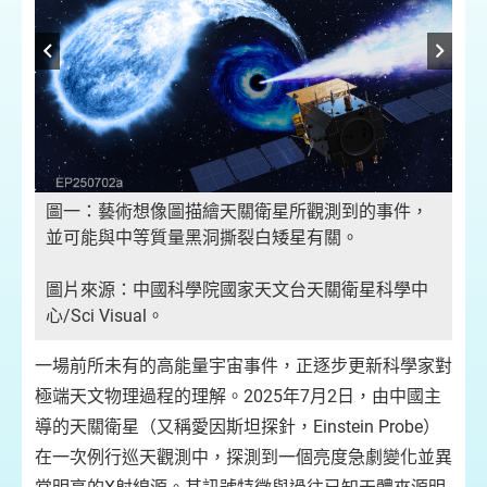
圖一：藝術想像圖描繪天關衛星所觀測到的事件，
並可能與中等質量黑洞撕裂白矮星有關。
數據
圖
圖片來源：中國科學院國家天文台天關衛星科學中
汐
點
心/Sci Visual。
瓦
的
（
一場前所未有的高能量宇宙事件，正逐步更新科學家對
，
快
極端天文物理過程的理解。2025年7月2日，由中國主
遠
導的天關衛星（又稱愛因斯坦探針，Einstein Probe）
在一次例行巡天觀測中，探測到一個亮度急劇變化並異
。光
(