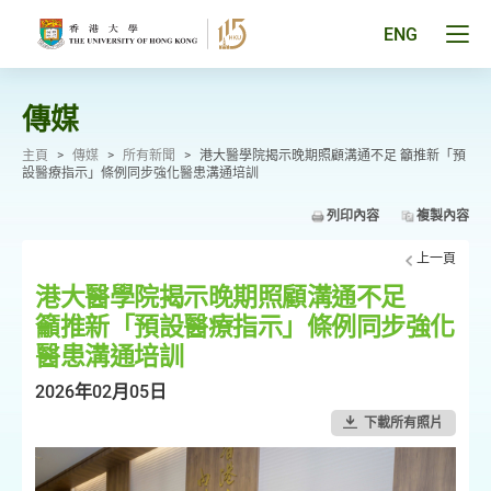
跳
至
Tog
ENG
主
men
要
pan
內
容
傳媒
主頁
>
傳媒
>
所有新聞
>
港大醫學院揭示晚期照顧溝通不足 籲推新「預
設醫療指示」條例同步強化醫患溝通培訓
列印內容
複製內容
上一頁
港大醫學院揭示晚期照顧溝通不足
籲推新「預設醫療指示」條例同步強化
醫患溝通培訓
2026年02月05日
下載所有照片