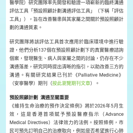
醫學院）研究團隊率先開發和驗證一項嶄新的臨終溝通
評估工具「預設照顧計劃溝通評估工具」（下稱「評估
工具」），旨在改善醫患與其家屬之間關於預設照顧計
劃的溝通質素。
研究團隊將該評估工具首次應用於臨床環境中進行驗
證，他們分析137個在預設照顧計劃下的真實醫療諮詢
個案，發現醫生、病人與家屬之間的討論，仍存在不少
溝通落差，研究同時提出清晰的指引，以助改善三方的
溝通。有關研究結果已刊於《Palliative Medicine》
（安寧醫學）期刊（
按此瀏覽期刊文章
）。
預設照顧計劃 溝通至關重要
《維持生命治療的預作決定條例》將於2026年5月生
效，這是香港首項賦予預設醫療指示（Advance
Medical Directives）法律效力的法例。按照條例，市
民可預先訂明自己的治療取向，例如是否希望進行心肺