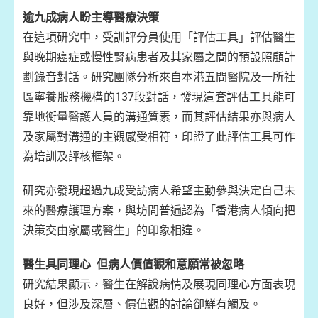
逾九成病人盼主導醫療決策
在這項研究中，受訓評分員使用「評估工具」評估醫生
與晚期癌症或慢性腎病患者及其家屬之間的預設照顧計
劃錄音對話。研究團隊分析來自本港五間醫院及一所社
區寧養服務機構的137段對話，發現這套評估工具能可
靠地衡量醫護人員的溝通質素，而其評估結果亦與病人
及家屬對溝通的主觀感受相符，印證了此評估工具可作
為培訓及評核框架。
研究亦發現超過九成受訪病人希望主動參與決定自己未
來的醫療護理方案，與坊間普遍認為「香港病人傾向把
決策交由家屬或醫生」的印象相違。
醫生具同理心 但病人價值觀和意願常被忽略
研究結果顯示，醫生在解說病情及展現同理心方面表現
良好，但涉及深層、價值觀的討論卻鮮有觸及。