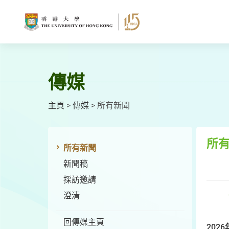
跳
至
主
要
內
容
傳媒
主頁
>
傳媒
>
所有新聞
所
所有新聞
新聞稿
採訪邀請
澄清
回傳媒主頁
2026