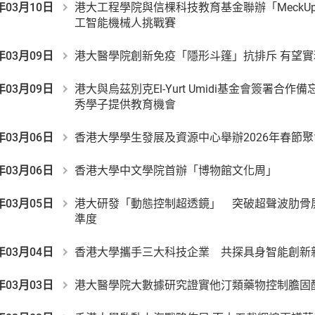
年03月10日
港大工程學院與信棵科技教育基金聯辦「MeckUp Qu
工智能機械人挑戰賽
年03月09日
港大醫學院創新免疫「隱形斗篷」抗排斥 有望
年03月09日
港大與烏茲別克El-Yurt Umidi基金會簽署合
秀學子提供教育機會
年03月06日
香港大學學生發展及資源中心舉辦2026年春節聚
年03月06日
香港大學中文學院首辦「博物館文化周」
年03月05日
港大研發「動態控制超透鏡」 突破超聲波肋骨
準度
年03月04日
香港大學攜手三大科技企業 共探具身智能創新
年03月03日
港大醫學院大數據研究證實他汀類藥物控制膽固