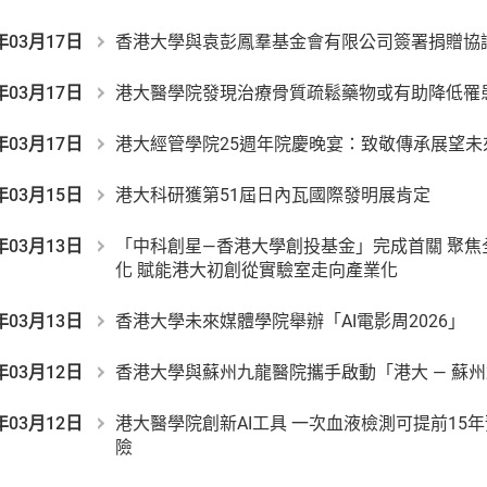
年03月17日
香港大學與袁彭鳳羣基金會有限公司簽署捐贈協
年03月17日
港大醫學院發現治療骨質疏鬆藥物或有助降低罹
年03月17日
港大經管學院25週年院慶晚宴：致敬傳承展望未
年03月15日
港大科研獲第51屆日內瓦國際發明展肯定
年03月13日
「中科創星—香港大學創投基金」完成首關 聚焦
化 賦能港大初創從實驗室走向產業化
年03月13日
香港大學未來媒體學院舉辦「AI電影周2026」
年03月12日
香港大學與蘇州九龍醫院攜手啟動「港大 — 
年03月12日
港大醫學院創新AI工具 一次血液檢測可提前15
險