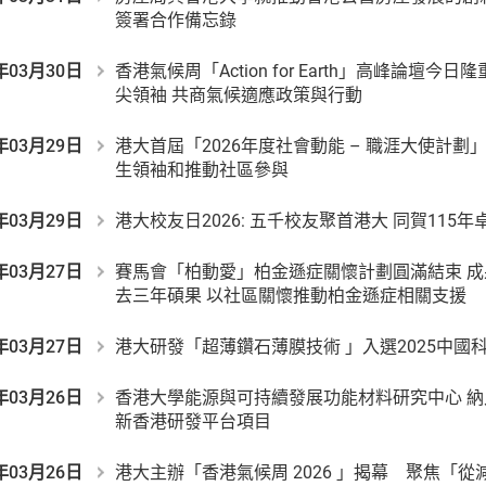
簽署合作備忘錄
年03月30日
香港氣候周「Action for Earth」高峰論壇今
尖領袖 共商氣候適應政策與行動
年03月29日
港大首屆「2026年度社會動能 – 職涯大使計
生領袖和推動社區參與
年03月29日
港大校友日2026: 五千校友聚首港大 同賀115
年03月27日
賽馬會「柏動愛」柏金遜症關懷計劃圓滿結束 
去三年碩果 以社區關懷推動柏金遜症相關支援
年03月27日
港大研發「超薄鑽石薄膜技術 」入選2025中國
年03月26日
香港大學能源與可持續發展功能材料研究中心 納入
新香港研發平台項目
年03月26日
港大主辦「香港氣候周 2026 」揭幕 聚焦「