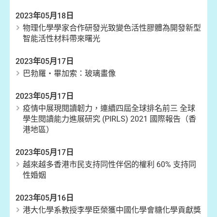
2023年05月18日
物理化學學家合作研發光致變色活性膠體為開發新型
智能活性材料帶來曙光
2023年05月17日
巴勃羅・畢加索：玻璃畫像
2023年05月17日
疫情中展現閱讀韌力，連續四屆全球排名前三 全球
學生閱讀能力進展研究 (PIRLS) 2021 國際報告（香
港地區）
2023年05月17日
越來越多香港市民支持同性伴侶的權利 60% 支持同
性婚姻
2023年05月16日
港大化學系教授李學臣榮獲中國化學會糖化學貢獻獎