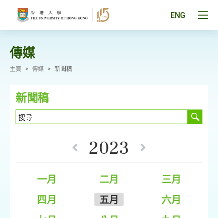
跳
至
Tog
ENG
主
men
要
pan
內
容
傳媒
主頁
>
傳媒
>
新聞稿
新聞稿
2023
一月
二月
三月
四月
五月
六月