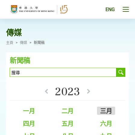
跳
至
Tog
ENG
主
men
要
pan
內
容
傳媒
主頁
>
傳媒
>
新聞稿
新聞稿
2023
一月
二月
三月
四月
五月
六月