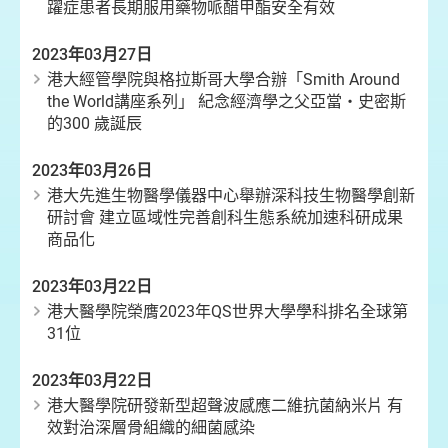
躍症患者長期服用藥物哌醋甲酯安全有效
2023年03月27日
港大經管學院與格拉斯哥大學合辦「Smith Around
the World講座系列」 紀念經濟學之父亞當・史密斯
的300 歲誕辰
2023年03月26日
港大先進生物醫學儀器中心舉辦深科技生物醫學創新
研討會 建立區域性完善創科生態系統加速科研成果
商品化
2023年03月22日
港大醫學院榮膺2023年QS世界大學學科排名全球第
31位
2023年03月22日
港大醫學院研發新型超聲波感應二維抗菌納米片 有
效對治深層骨組織的細菌感染