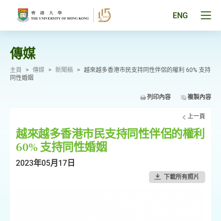
跳
至
Tog
ENG
主
men
要
pan
內
容
傳媒
主頁
>
傳媒
>
新聞稿
>
越來越多香港市民支持同性伴侶的權利 60% 支持
同性婚姻
列印內容
複製內容
上一頁
越來越多香港市民支持同性伴侶的權利
60% 支持同性婚姻
2023年05月17日
下載所有照片