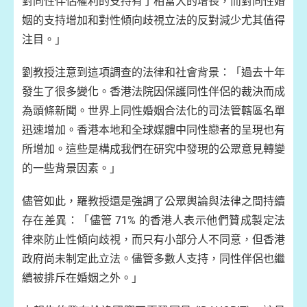
對同性伴侶權利的支持有了相當大的增長，而對同性婚
姻的支持增加和對性傾向歧視立法的反對減少尤其值得
注目。」
劉教授注意到這項調查的法律和社會背景：「過去十年
發生了很多變化。香港法院因保護同性伴侶的裁決而成
為頭條新聞。世界上同性婚姻合法化的司法管轄區名單
迅速增加。香港本地和全球媒體中同性戀者的呈現也有
所增加。這些是構成我們在研究中發現的公眾意見轉變
的一些背景因素。」
儘管如此，羅教授還是強調了公眾輿論與法律之間持續
存在差異：「儘管 71% 的香港人表示他們贊成製定法
律來防止性傾向歧視，而只有小部分人不同意，但香港
政府尚未制定此立法。儘管多數人支持，同性伴侶也繼
續被排斥在婚姻之外。」