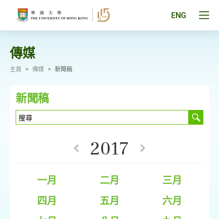
跳
至
Tog
ENG
主
men
要
pan
內
容
傳媒
主頁
>
傳媒
>
新聞稿
新聞稿
2017
一月
二月
三月
四月
五月
六月