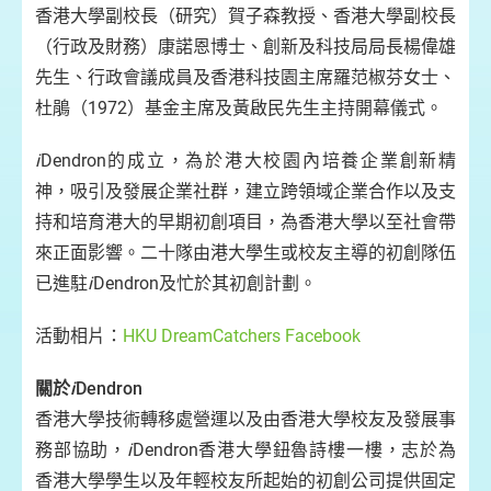
香港大學副校長（研究）賀子森教授、香港大學副校長
（行政及財務）康諾恩博士、創新及科技局局長楊偉雄
先生、行政會議成員及香港科技園主席羅范椒芬女士、
杜鵑（1972）基金主席及黃啟民先生主持開幕儀式。
i
Dendron的成立，為於港大校園內培養企業創新精
神，吸引及發展企業社群，建立跨領域企業合作以及支
持和培育港大的早期初創項目，為香港大學以至社會帶
來正面影響。二十隊由港大學生或校友主導的初創隊伍
已進駐
i
Dendron及忙於其初創計劃。
活動相片：
HKU DreamCatchers Facebook
關於
i
Dendron
香港大學技術轉移處營運以及由香港大學校友及發展事
務部協助，
i
Dendron香港大學鈕魯詩樓一樓，志於為
香港大學學生以及年輕校友所起始的初創公司提供固定