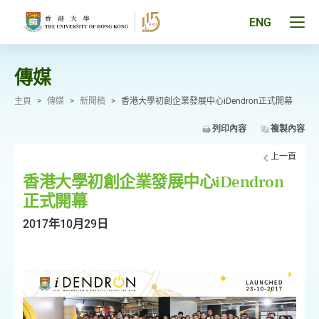
跳
至
Tog
ENG
主
men
要
pan
內
容
傳媒
主頁
>
傳媒
>
新聞稿
>
香港大學初創企業發展中心iDendron正式開幕
列印內容
複製內容
上一頁
香港大學初創企業發展中心iDendron
正式開幕
2017年10月29日