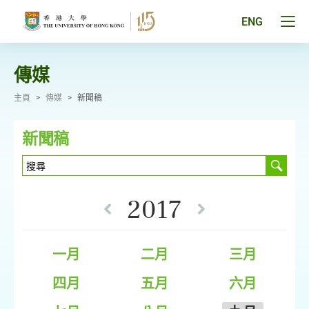
跳
至
Tog
ENG
主
men
要
pan
內
容
傳媒
主頁
>
傳媒
>
新聞稿
新聞稿
2017
一月
二月
三月
四月
五月
六月