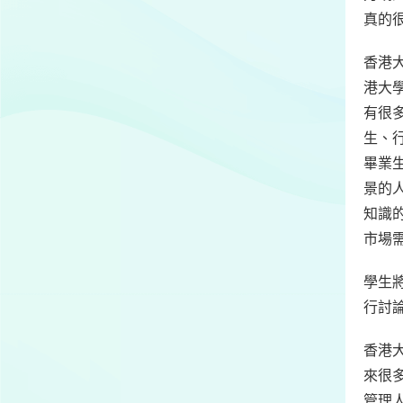
真的
香港大
港大
有很
生、
畢業
景的
知識
市場
學生將
行討
香港大
來很
管理