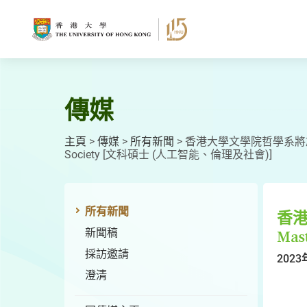
跳
至
主
要
內
容
傳媒
主頁
>
傳媒
>
所有新聞
>
香港大學文學院哲學系將於2023年
Society [文科碩士 (人工智能、倫理及社會)]
所有新聞
香港
新聞稿
Mas
採訪邀請
2023
澄清