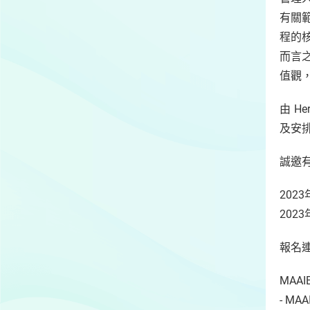
有關
程的
而言
值觀
由 He
及安
誠邀
202
202
報名連
MAA
- MA