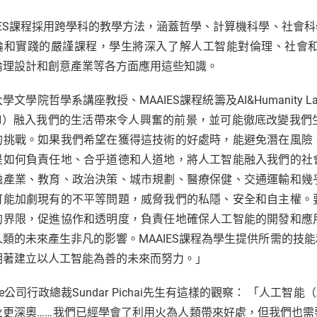
AIES課程採用跨學科的教學方法，涵蓋哲學、計算機科學、社會
論和實踐的嚴謹課程，學生將深入了解人工智能對倫理、社會
倫理設計和創意產業等各方面應用這些知識。
學文學院哲學系講座教授、MAAIES課程統籌及AI&Humanity Lab
AI）融入我們的生活帶來令人興奮的前景，並可能徹底改變我
的挑戰。如果我們希望在獲得這技術的好處時，能避免潛在風險
是如何負責任地、合乎道德和人道地，將人工智能融入我們的社
融產業、教育、政治決策、城市規劃、醫療保健、交通運輸和幾
可能加劇現有的不平等問題，威脅我們的私隱、安全和自主權。
的界限，促進協作和透明度，負責任地確保人工智能的開發和應
人類的未來產生非凡的影響。MAAIES課程為學生提供所需的技
朝著建立以人工智能為善的未來而努力。」
gle公司行政總裁Sundar Pichai先生有這樣的觀察： 「人
火更深奧……我們已經學會了利用火為人類帶來好處，但我們也