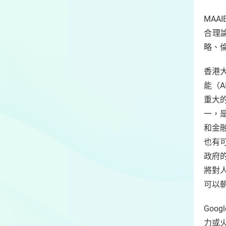
MA
合理
略、
香港大
能（
重大
一，
和金
也有
政府
將對
可以
Goo
力或