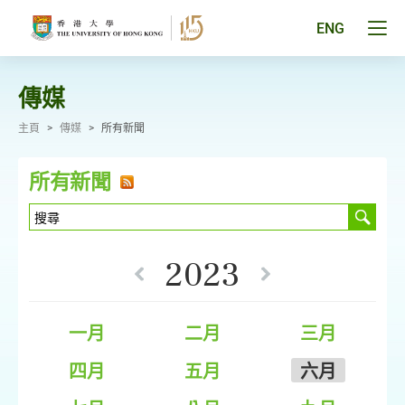
跳
至
Tog
ENG
主
men
要
pan
內
容
傳媒
主頁
>
傳媒
>
所有新聞
所有新聞
2023
一月
二月
三月
四月
五月
六月