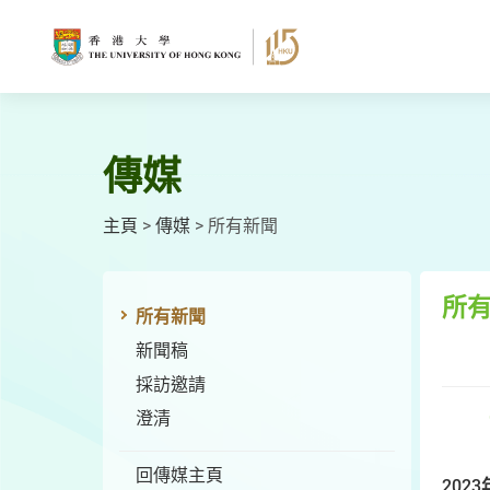
跳
至
主
要
內
容
傳媒
主頁
>
傳媒
>
所有新聞
所
所有新聞
新聞稿
採訪邀請
澄清
回傳媒主頁
2023