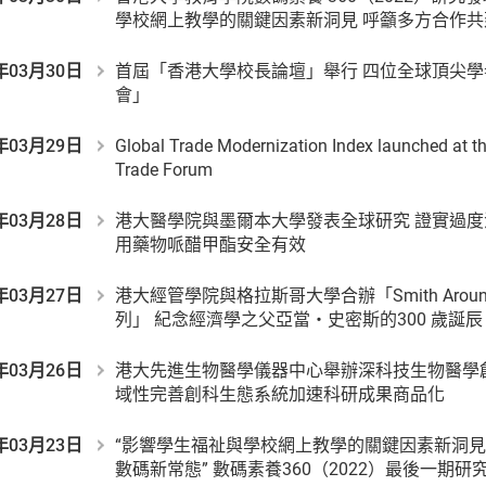
學校網上教學的關鍵因素新洞見 呼籲多方合作
年03月30日
首屆「香港大學校長論壇」舉行 四位全球頂尖
會」
年03月29日
Global Trade Modernization Index launched at th
Trade Forum
年03月28日
港大醫學院與墨爾本大學發表全球研究 證實過
用藥物哌醋甲酯安全有效
年03月27日
港大經管學院與格拉斯哥大學合辦「Smith Around 
列」 紀念經濟學之父亞當・史密斯的300 歲誕辰
年03月26日
港大先進生物醫學儀器中心舉辦深科技生物醫學
域性完善創科生態系統加速科研成果商品化
年03月23日
“影響學生福祉與學校網上教學的關鍵因素新洞見
數碼新常態” 數碼素養360（2022）最後一期