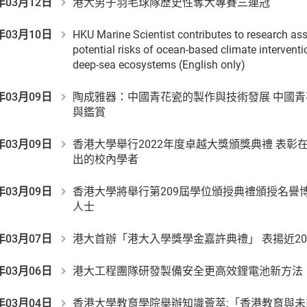
年03月12日
港大男子羽毛球隊歷史性奪大專賽三連冠
年03月10日
HKU Marine Scientist contributes to research as
potential risks of ocean-based climate intervent
deep-sea ecosystems (English only)
年03月09日
陶成雅器：中國青花瓷的製作與技術發展 中國
與鑑賞
年03月09日
香港大學舉行2022年度卓越大獎頒獎典禮 表彰
出的校內學者
年03月09日
香港大學將舉行第209屆學位頒授典禮頒授名譽
人士
年03月07日
港大首辦「港大入學獎學金嘉許典禮」 表揚近2
年03月06日
港大工程團隊研發製備安全更高效鋰電池新方法
年03月04日
香港大學教育學院舉辦知識薈萃:「香港教育與