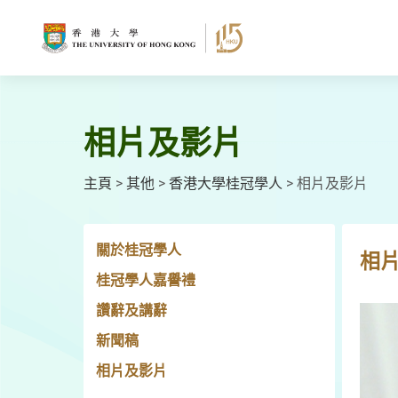
跳
至
主
要
內
容
相片及影片
主頁
>
其他
>
香港大學桂冠學人
>
相片及影片
關於桂冠學人
相
桂冠學人嘉譽禮
讚辭及講辭
新聞稿
相片及影片