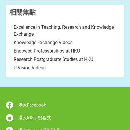
相關焦點
Excellence in Teaching, Research and Knowledge
Exchange
Knowledge Exchange Videos
Endowed Professorships at HKU
Research Postgraduate Studies at HKU
U-Vision Videos
港大Facebook
港大iOS手機程式