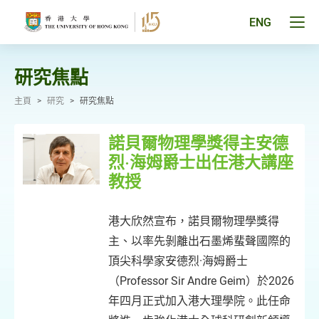
跳
至
Tog
ENG
主
men
要
pan
內
容
研究焦點
主頁
>
研究
>
研究焦點
諾貝爾物理學獎得主安德
烈·海姆爵士出任港大講座
教授
港大欣然宣布，諾貝爾物理學獎得
主、以率先剝離出石墨烯蜚聲國際的
頂尖科學家安德烈·海姆爵士
（Professor Sir Andre Geim）於2026
年四月正式加入港大理學院。此任命