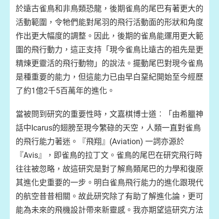
於遠古雀鳥和非鳥類恐龍，後期雀鳥的尾巴有著更大的
活動範圍，令牠們能對尾羽的飛行活動面的形狀和角度
作出更大幅度的調整。因此，後期的雀鳥能運用更大範
圍的飛行動力，這正支持「現今雀鳥比遠古的祖先是更
精煉更靈活的飛行動物」的說法。擺動尾巴對現今雀鳥
是種重要的能力，但這能力已由早白堊紀開始至今經歷
了約1億2千5百萬年的進化。
當被問到研究的重要性時，文嘉棋博士道︰「由希臘神
話中Icarus的翅膀至現今繁碌的天空，人類一直對雀鳥
的飛行能力著迷。『飛翔』(Aviation) 一詞亦源於
『Avis』，即雀鳥的拉丁文。雀鳥的尾巴在研究飛行時
往往被忽略，故這研究是對了解鳥類尾巴的力學和復原
其進化史重要的一步。明白雀鳥飛行能力的進化跟現代
的航空昔昔相關。故此研究除了有助了解進化論，更可
能為未來的飛機設計帶來新靈感。我亦期望這研究方法