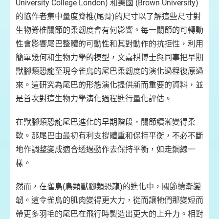
University College London) 和美國 (Brown University)
的協作者集中量度脊椎(尾骨)的尺寸以了解這些尺寸對
生物脊椎關節的柔韌度會有何影響。每一關節的可轉動
性會影響尾巴整體的可動性和其對動作的抗拒性，利用
簡單幾何和生物力學的模型，文嘉棋博士與同事把早期
獸腳類恐龍至現今雀鳥的尾巴柔韌度的演化過程復原過
來。這研究為尾巴的形態演化提供新而重要的資料，並
是首次對這生物力學演化過程進行量化評估。
在獸腳類恐龍尾巴進化的早期階段，關節續漸變得柔
軟。那尾巴由最初有利支撐體重和保持平衡，不必不斷
地作調整變成適合透過動作去保持平衡，如走鋼線一
樣。
然而，在雀鳥(鳥類獸腳類恐龍)的進化中，關節續漸變
韌。這令雀鳥的肌肉變得更大力，從而讓牠們那變短而
帶更多羽毛的尾巴在飛行時製造出更大的上升力。相對