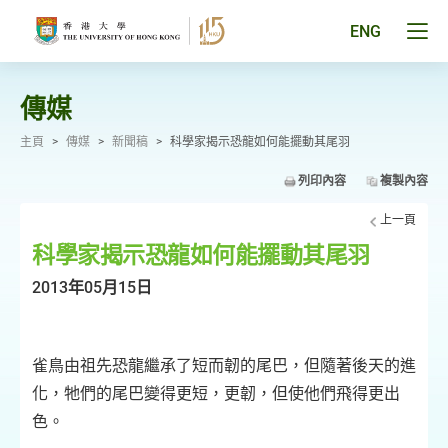
跳
至
Tog
ENG
主
men
要
pan
內
容
傳媒
主頁
>
傳媒
>
新聞稿
>
科學家揭示恐龍如何能擺動其尾羽
列印內容
複製內容
上一頁
科學家揭示恐龍如何能擺動其尾羽
2013年05月15日
雀鳥由祖先恐龍繼承了短而韌的尾巴，但隨著後天的進
化，牠們的尾巴變得更短，更韌，但使他們飛得更出
色。