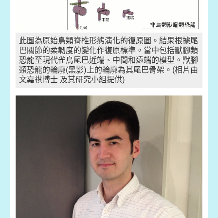
此圖為原始鳥類脊椎形態演化的復原圖。結果根據尾
巴關節的柔韌度的變化作復原標準。當中包括獸腳類
恐龍至現代雀鳥尾巴近端、中間和遠端的模型。獸腳
類恐龍的輪廓(黑影)上的輪廓為其尾巴骨架。(相片由
文嘉祺博士 及其研究小組提供)