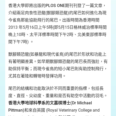
香港大學即將出版的
PLOS ONE
期刊刊登了一篇文章，
介紹兩足肉食性恐龍(獸腳類恐龍)的尾巴如何進化為現
今雀鳥那能協助飛行的尾巴。出版時間為香港時間
2013 年5月16日上午5時(即5月15日格林威治標準時間
晚上10時、太平洋標準時間下午2時、北美東部標準時
間下午7時) 。
獸腳類恐龍(如暴龍和現代雀鳥)的尾巴於形狀和功能上
有著明顯差異。如早期獸腳類恐龍的尾巴長而強壯，有
助保持平衡；而現今雀鳥的短小尾巴則有助控制飛行，
尤其在著陸和轉彎時發揮功用。
尾巴的結構和功能取決於不同而重要的指標，包括長
度、直徑、尖幼度、重量和是否有助空中活動的羽毛。
香港大學地球科學系的文嘉棋博士(Dr Michael
Pittman)
和來自英國 (Royal Veterinary College and