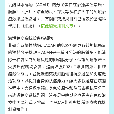
氧酰基水解酶（AOAH）的分泌蛋白在治療黑色素瘤、
胰腺癌、肝癌、結直腸癌、腎癌等多種腫瘤中的免疫治
療效果最為顯著。」有關研究成果目前已發表於國際科
學期刊《細胞》（
按此瀏覽期刊文章
）。
激活免疫系統殺害癌細胞
此研究系統性地揭示AOAH 助免疫系統更有效對抗癌症
的獨特分子機理。AOAH是一種可分泌的脂質酶，能清
除一種會抑制免疫反應的卵磷脂分子，保護免疫系統不
受腫瘤微環境影響，進而增強CD8+ T細胞的激活和腫
瘤殺傷能力，並促進樹突狀細胞恢復抗原遞呈和免疫激
活功能，以提升自身的抗癌能力。絕大多數腫瘤在演變
進程中，會通過削弱自身免疫原性和降低表達抗原分子
來逃避免疫系統監視，這亦是中晚期癌症患者在免疫治
療中面臨的重大挑戰，而AOAH能針對這種免疫逃逸機
制發揮作用。