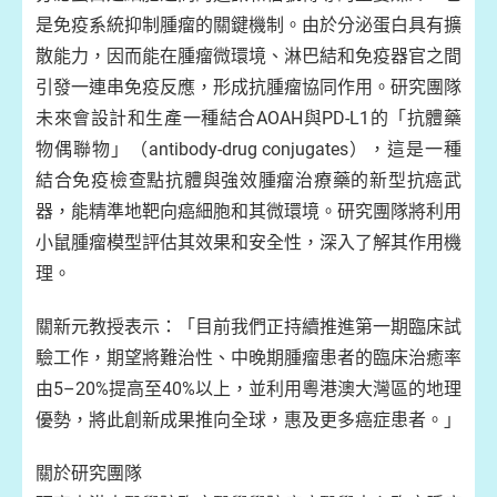
是免疫系統抑制腫瘤的關鍵機制。由於分泌蛋白具有擴
散能力，因而能在腫瘤微環境、淋巴結和免疫器官之間
引發一連串免疫反應，形成抗腫瘤協同作用。研究團隊
未來會設計和生產一種結合AOAH與PD-L1的「抗體藥
物偶聯物」（antibody-drug conjugates），這是一種
結合免疫檢查點抗體與強效腫瘤治療藥的新型抗癌武
器，能精準地靶向癌細胞和其微環境。研究團隊將利用
小鼠腫瘤模型評估其效果和安全性，深入了解其作用機
理。
關新元教授表示：「目前我們正持續推進第一期臨床試
驗工作，期望將難治性、中晚期腫瘤患者的臨床治癒率
由5–20%提高至40%以上，並利用粵港澳大灣區的地理
優勢，將此創新成果推向全球，惠及更多癌症患者。」
關於研究團隊