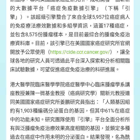
（h
的大數據平台「癌症免疫數據引擎」（下稱「引
擎」）。該超級引擎整合了來自全球5,957位癌症病人
的免疫療法療效數據和多組學資訊，涵蓋17種癌症，
並包含8,575份腫瘤樣本，是目前最綜合的腫瘤免疫治
療資料庫。目前，該引擎已在美國國家癌症研究所官網
開放予公眾使用（
https://cide.ccr.cancer.gov/
），讓全
球各地的研究人員可透過此平台深入探索和分析相關臨
床試驗數據，可望促進癌症免疫治療的科研進展。
港大醫學院臨床醫學學院癌症醫學中心臨床腫瘤學系講
座教授兼陳一微基金教授（癌病研究學）關新元教授連
同美國國家癌症研究所姜鵬研究員指出：「人類基因組
約有1,903種編碼分泌蛋白的基因，但其中61%在癌症
中的功能未知。研究團隊使用『引擎』平台全面分析所
有與泛腫瘤免疫治療效果高度相關的基因，並鎖定多種
過去在癌症中作用未明的分泌蛋白。結果發現，名為酰