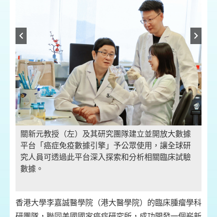
結
樹
效
關新元教授（左）及其研究團隊建立並開放大數據
平台「癌症免疫數據引擎」予公眾使用，讓全球研
究人員可透過此平台深入探索和分析相關臨床試驗
數據。
港
個
香港大學李嘉誠醫學院（港大醫學院）的臨床腫瘤學科
定
研團隊，聯同美國國家癌症研究所，成功開發一個嶄新