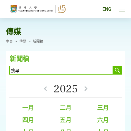
跳
至
Tog
ENG
主
men
要
pan
內
容
傳媒
主頁
>
傳媒
>
新聞稿
新聞稿
2025
一月
二月
三月
四月
五月
六月