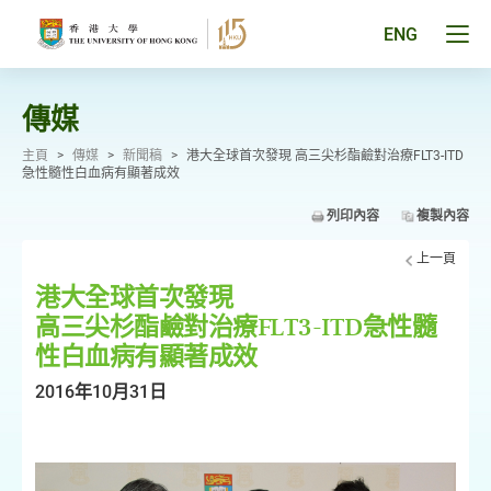
跳
至
Tog
ENG
主
men
要
pan
內
容
傳媒
主頁
>
傳媒
>
新聞稿
>
港大全球首次發現 高三尖杉酯鹼對治療FLT3-ITD
急性髓性白血病有顯著成效
列印內容
複製內容
上一頁
港大全球首次發現
高三尖杉酯鹼對治療FLT3-ITD急性髓
性白血病有顯著成效
2016年10月31日