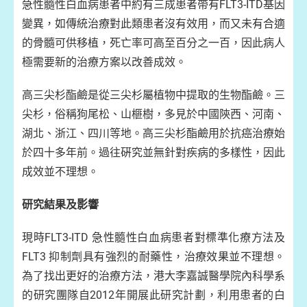
急性髓性白血病患者中約有三成患者帶有FLT3-ITD基因
變異，如傳統治療對此類患者沒有效用，而又未有合適
的骨髓可供移植，死亡率可高至百分之一百，因此病人
極需要新的治療方案以改善成效。
高三尖杉酯鹼是從三尖杉屬植物中提取的生物酯鹼。三
尖杉，俗稱狗尾松、山榧樹，多見於中國陝西、河南、
湖北、浙江、四川等地。高三尖杉酯鹼用於抗癌治療始
於四十多年前。過往硏究並無針對疾病的多樣性，因此
成效並不理想。
研究結果及影響
現時FLT3-ITD 急性髓性白血病患者對標準化療方法及
FLT3 抑制劑具有強烈的耐藥性，治療效果並不理想。
為了找出更好的治療方法，港大李嘉誠醫學院內科學系
的研究團隊自2012年開展此研究計劃，利用患者的白