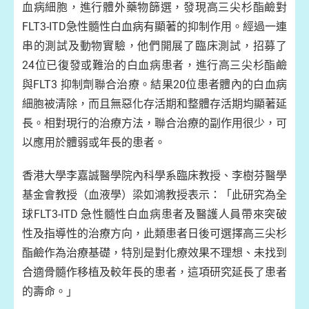
血病細胞，進行體外藥物篩選，發現高三尖杉酯鹼對
FLT3-ITD急性髓性白血病有顯著的抑制作用。經過一連
串的測試及動物實驗，他們開展了臨床測試，招募了
24位已復發或難治的白血病患者，進行高三尖杉酯鹼
與FLT3 抑制劑聯合治療。結果20位患者體內的白血病
細胞被清除，而且無惡化存活期和整體存活期均顯著延
長。相對現行的治療方法，聯合治療的副作用很少，可
以應用於體弱或年長的患者。
香港大學李嘉誠醫學院內科學系臨床教授、李樹芬醫學
基金會教授（血液學）梁如鴻教授表示：「此研究為全
球FLT3-ITD 急性髓性白血病患者及醫護人員帶來突破
性及指導性的治療方向，此類患者日後可選擇高三尖杉
酯鹼作為治療基礎，特別是對化療效果不理想、未找到
合適骨髓作移植及較年長的患者，這項研究延長了患者
的壽命。」