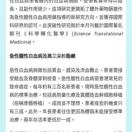
性白血病患者體內的白血病細胞，使患者壽命得以延
長，且副作用很少。這項硏究更開拓了體外藥物篩選作
為急性髓性白血病用藥指導的新硏究方向，並獲得國際
科研界的認可。此突破性研究剛於本月刊載於國際著名
期刊《科學轉化醫學》(
S
cience Translational
Medicine
)。
急性髓性白血病及高三尖杉酯鹼
急性白血病病徵包括貧血、感染及流血難止，患者需接
受驗血及骨髓穿刺檢查。急性髓性白血病是香港常見的
致命癌症，每年約有三百名新患者。現時急性髓性白血
病的標準治療，包括高劑量化療及異體造血幹細胞移植
（俗稱骨髓移植），成效並不理想，患者痊愈的機會只
有三成。此外，年長患者往往更因為體弱未能接受標準
治療，兩年存活率更低於一成。