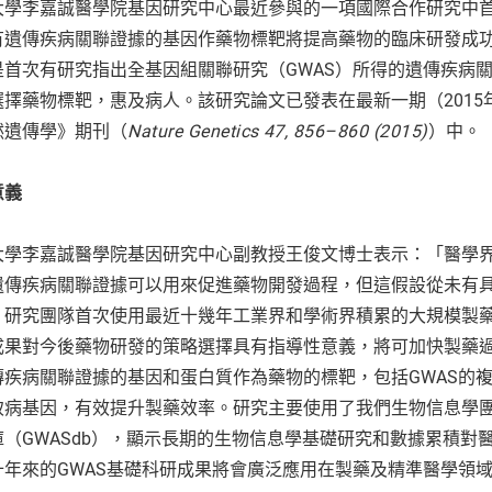
大學李嘉誠醫學院基因研究中心最近參與的一項國際合作研究中
有遺傳疾病關聯證據的基因作藥物標靶將提高藥物的臨床研發成
是首次有研究指出全基因組關聯研究（GWAS）所得的遺傳疾病
選擇藥物標靶，惠及病人。該研究論文已發表在最新一期（2015
然遺傳學》期刊（
Nature Genetics
47, 856–860 (2015)
）中。
意義
大學李嘉誠醫學院基因研究中心副教授王俊文博士表示：「醫學
遺傳疾病關聯證據可以用來促進藥物開發過程，但這假設從未有
。研究團隊首次使用最近十幾年工業界和學術界積累的大規模製
成果對今後藥物研發的策略選擇具有指導性意義，將可加快製藥
傳疾病關聯證據的基因和蛋白質作為藥物的標靶，包括GWAS的
致病基因，有效提升製藥效率。研究主要使用了我們生物信息學
庫（GWASdb），顯示長期的生物信息學基礎研究和數據累積
十年來的GWAS基礎科研成果將會廣泛應用在製藥及精準醫學領