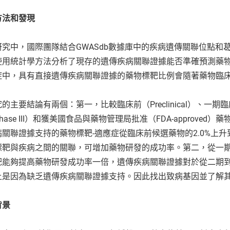
方法和發現
研究中，國際團隊結合GWASdb數據庫中的疾病遺傳關聯位點和葛
使用統計學方法分析了現存的遺傳疾病關聯證據能否準確預測藥
症中，具有直接遺傳疾病關聯證據的藥物標靶比例會隨著藥物臨
的主要結論有兩個：第一，比較臨床前（Preclinical）、一期臨床（
hase III）和獲美國食品與藥物管理局批准（FDA-approv
病關聯證據支持的藥物標靶-適應症從臨床前候選藥物的2.0%上升
標靶與疾病之間的關聯，可增加藥物研發的成功率。第二，從一
靶能夠提高藥物研發成功率一倍，遺傳疾病關聯證據對於從二期
上是因為缺乏遺傳疾病關聯證據支持。因此找出致病基因並了解
背景