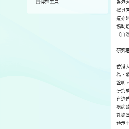
回傳媒主頁
香港
擇具
這亦
協助
《自
研究
香港
為，
證明
研究
有遺
疾病
數據
預示