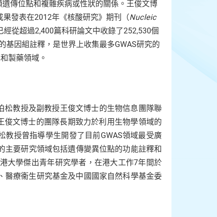
人類遺傳位點和複雜疾病或性狀的關係。王俊文博
成果發表在2012年《核酸研究》期刊（
Nucleic
從超過2,400篇科研論文中收錄了252,530個
的基因組註釋，是世界上收集最多GWAS研究的
學和製藥領域。
伯松教授及副教授王俊文博士的生物信息團隊聯
及王俊文博士的團隊長期致力於利用生物學領域的
松教授曾指導學生開發了目前GWAS領域最受廣
博士的主要研究領域包括遺傳變異位點的功能註釋和
香港大學傑出青年研究學者，在港大工作7年間於
局、醫療衞生研究基金及中國國家自然科學基金委