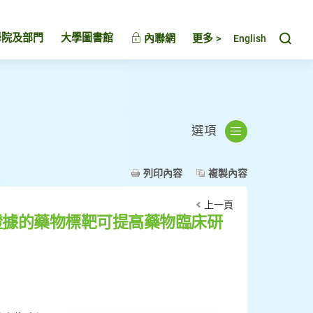
Toggl
學院及部門
大學圖書館
內聯網
更多 >
English
選項
列印內容
複製內容
上一頁
證據的藥物標靶可提高藥物臨床研