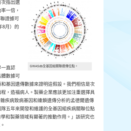
首次指出選
功率一倍，
關聯證據可
年8月）的
GWASdb全基因組關聯遺傳位點。
界一直認
具體數據可
藥和基因遺傳數據來證明這假設。我們相信是次
過程，造福病人。製藥企業應該更加注重選擇具
複雜疾病致病基因和連鎖遺傳分析的孟德爾遺傳
團隊五年來開發和維護的全基因組疾病關聯位點
對醫學和製藥領域有顯著的推動作用。」該研究也
域。