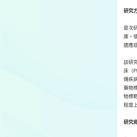
研究
是次
庫，
適應
該研究
床（P
傳疾
藥物
物標
程度
研究