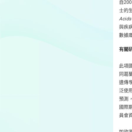
自2
士的生
Acids
與疾
數據
有關
此項
同葛
遺傳
泛使
預測
國際
員會
如欲