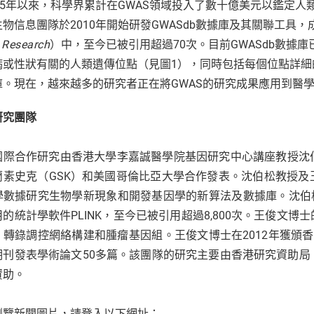
005年以來，科學界累計在GWAS領域投入了數十億美元以鑑定
物信息團隊於2010年開始研發GWASdb數據庫及其關聯工具，
 Research
）中，至今已被引用超過70次。目前GWASdb數據庫已經
病或性狀有關的人類遺傳位點（見圖1），同時包括每個位點詳細
庫。現在，越來越多的研究者正在將GWAS的研究成果應用到醫
研究團隊
國際合作研究由香港大學李嘉誠醫學院基因研究中心講座教授沈
蘭素史克（GSK）和美國哥倫比亞大學合作發表。沈伯松教授
學數據研究生物學新現象和開發基因學的新算法及數據庫。沈伯
用的統計學軟件PLINK，至今已被引用超過8,800次。王俊文
，轉錄調控網絡構建和腫瘤基因組。王俊文博士在2012年獲頒
期刊發表學術論文50多篇。該團隊的研究主要由香港研究資助
資助。
瀏覽新聞圖片，請登入以下網址：