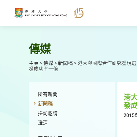
跳
至
主
要
內
容
傳媒
主頁
>
傳媒
>
新聞稿
>
港大與國際合作研究發現選
發成功率一倍
所有新聞
港
新聞稿
發
採訪邀請
2015
澄清