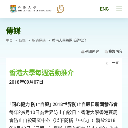
跳
至
Tog
ENG
主
men
要
pan
內
容
傳媒
主頁
>
傳媒
>
採訪邀請
>
香港大學每週活動推介
列印內容
複製內容
上一頁
香港大學每週活動推介
2018年09月07日
｢同心協力 防止自殺｣ 2018世界防止自殺日新聞發布會
每年的9月10日為世界防止自殺日。香港大學香港賽馬
會防止自殺研究中心（以下簡稱「中心」）將於2018