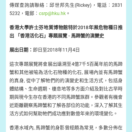
傳媒查詢請聯絡：邱世邦先生(Rickey)，電話︰2831
5232，電郵︰
csrp@hku.hk
。
香港大學許士芬地質博物館特於2018年瀕危物種日推
出 「香港活化石」專題展覽 - 馬蹄蟹的演變史
展出日期：
即日至2018年11月4日
這次專題展覽將會展出遠溯至4億7千5百萬年前的馬蹄
蟹和其他被喻為活化石物種的化石, 展場內並有馬蹄蟹
的真身, 從中了解牠們的的演變史和生活方式，包括身
體結構、生命週期、棲息地等多方面介紹及對比古早時
期與現今生存在香港的不同馬蹄蟹族群。參觀者有機會
近距離觀察馬蹄蟹和了解各部位的功能，深入了解其生
活方式如何幫助牠們成功應對數億年來的環境變化。
香港水域內, 馬蹄蟹的身影曾經頗為常見，多數分佈在