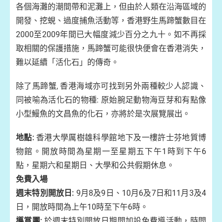
各個海灘的潮間帶和泥灘上，但由於人類在沿海區域的
開發、挖蜆、過度捕魚活動等，香港野生馬蹄蟹數目在
2000至2009年間已大幅度減少百分之九十。如不再採
取相關的保護措施，馬蹄蟹可能很快便會在香港消失，
難以延續「活化石」的傳奇。
除了馬蹄蟹, 香港海域亦可找到另外兩種較少人認識、
同被喻為活化石的物種: 原始腕足動物海豆芽和有點像
小型鰻魚的文昌魚的化石，亦將於是次展覽展出。
地點:
香港大學厲樹雄科學館地下及一樓許士芬地質博
物館。開放時間為星期一至星期五下午1時到下午6
點，星期六和星期日、大學和公共假期休息。
免費入場
週末特別開放日:
9月8及9日、10月6及7日和11月3及4
日，開放時間為上午10時至下午6時。
導賞團:
於週末特別開放日期間加設免費導活動，時間