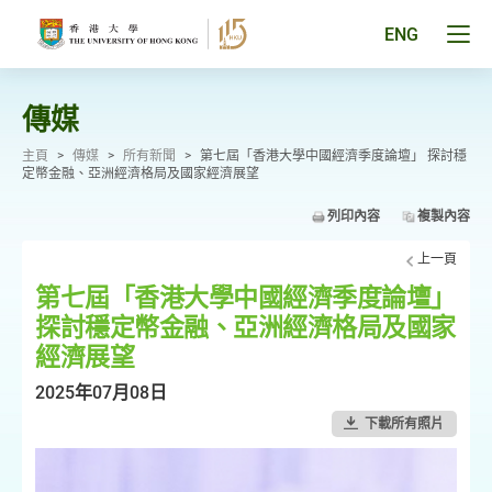
跳
至
Tog
ENG
主
men
要
pan
內
容
傳媒
主頁
>
傳媒
>
所有新聞
>
第七屆「香港大學中國經濟季度論壇」 探討穩
定幣金融、亞洲經濟格局及國家經濟展望
列印內容
複製內容
上一頁
第七屆「香港大學中國經濟季度論壇」
探討穩定幣金融、亞洲經濟格局及國家
經濟展望
2025年07月08日
下載所有照片