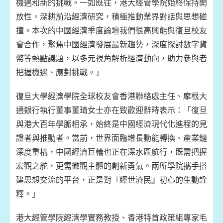
機遇和新的挑戰。一如既往，港大經管學院始終保持開
放性，深耕前沿經濟研究，積極推動業界對話與思想碰
撞。本次的中國經濟季度論壇我們很高興能與復旦校友
會合作，聚焦中國經濟發展最新趨勢，深度探討數字貨
幣等熱點議題，以多元視角解析經濟動向，助力參與者
把握機遇、應對挑戰。」
復旦大學經濟學院全球校友會香港聯絡處主任、摩根大
通銀行執行董事董琦女士亦在致歡迎辭時表示：「復旦
與港大百年學脈相承，始終是中國經濟現代化進程的見
證者與推動者。當前，世界面臨增長動能轉換、產業鏈
深度重構，中國經濟巨輪也正在深水區航行，既需把握
宏觀之舵，更需微觀主體的創新勇氣。兩所學院攜手搭
建思想交流的平台，正是對『經世濟民』初心的生動詮
釋。」
港大經管學院經濟學實務教授、香港特首政策組專家毛