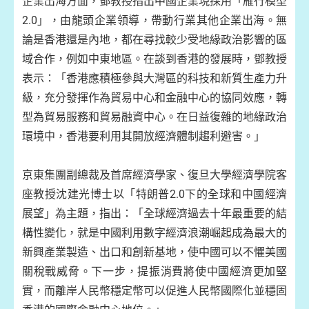
企業出海方面，鄧教授指出中國企業現採用「雁行模型
2.0」，由龍頭企業領導，帶動行業其他企業出海。無
論是香港還是內地，都在尋找較少受地緣政治影響的區
域合作，例如中東地區。在談到香港的發展時，鄧教授
表示：「香港應積極參與大灣區的科技和新質生產力升
級，充分發揮作為貿易中心和金融中心的協同效應，轉
型為貿易服務和貿易融資中心。在日益復雜的地緣政治
環境中，香港要利用其開放經濟體制趨利避害。」
京東集團副總裁及首席經濟學家、復旦大學經濟學院客
座教授沈建光博士以「特朗普2.0下的全球和中國經濟
展望」為主題，指出：「全球經濟過去十年最重要的結
構性變化，就是中國利用數字經濟浪潮崛起成為最大的
新興產業製造、出口和創新基地，使中國可以不懼美國
關稅戰威脅。下一步，提振消費將使中國經濟更加堅
實，而離岸人民幣穩定幣可以促進人民幣國際化並穩固