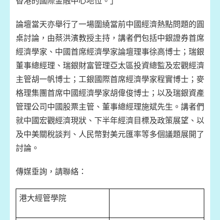
香港的國際金融中心地位。」
論壇當天亦舉行了一場圍繞當前中國經濟熱點問題的圓
桌討論，由蔡洪濱教授主持，講者們包括中銀證券首席
經濟學家、中國首席經濟學家論壇理事徐高博士；瑞銀
董事總經理、瑞銀財富管理亞太區投資總監及宏觀經濟
主管胡一帆博士；工銀國際首席經濟學家程實博士；麥
格理集團首席中國經濟學家胡偉俊博士；以及瑞銀資產
管理公司中國股票主管、董事總經理施斌先生。講者們
就中國宏觀經濟現狀、下半年經濟目標及政策展望、以
及中美關稅談判、人民幣對美元匯率等多個議題展開了
討論。
傳媒垂詢，請聯絡：
港大經管學院