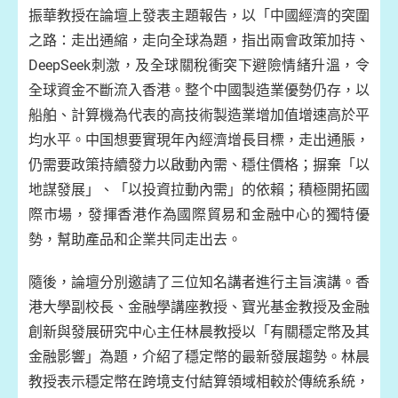
振華教授在論壇上發表主題報告，以「中國經濟的突圍
之路：走出通縮，走向全球為題，指出兩會政策加持、
DeepSeek刺激，及全球關稅衝突下避險情緒升溫，令
全球資金不斷流入香港。整个中國製造業優勢仍存，以
船舶、計算機為代表的高技術製造業增加值增速高於平
均水平。中国想要實現年內經濟增長目標，走出通脹，
仍需要政策持續發力以啟動內需、穩住價格；摒棄「以
地謀發展」、「以投資拉動內需」的依賴；積極開拓國
際市場，發揮香港作為國際貿易和金融中心的獨特優
勢，幫助產品和企業共同走出去。
隨後，論壇分別邀請了三位知名講者進行主旨演講。香
港大學副校長、金融學講座教授、寶光基金教授及金融
創新與發展研究中心主任林晨教授以「有關穩定幣及其
金融影響」為題，介紹了穩定幣的最新發展趨勢。林晨
教授表示穩定幣在跨境支付結算領域相較於傳統系統，