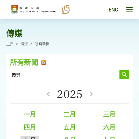
跳
至
Tog
ENG
主
men
要
pan
內
容
傳媒
主頁
>
傳媒
>
所有新聞
所有新聞
2025
一月
二月
三月
四月
五月
六月