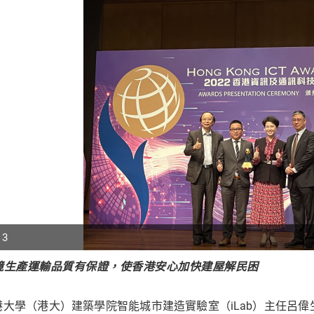
 3
境生產運輸品質有保證，使香港安心加快建屋解民困
p
r
港大學（港大）建築學院智能城市建造實驗室（iLab）主任呂