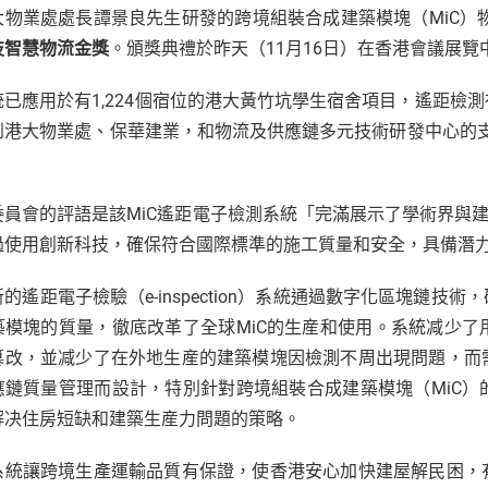
大物業處處長譚景良先生研發的跨境組裝合成建築模塊（MiC）
技智慧物流金獎
。頒獎典禮於昨天（11月16日）在香港會議展覽
統已應用於有1,224個宿位的港大黃竹坑學生宿舍項目，遙距檢
到港大物業處、保華建業，和物流及供應鏈多元技術研發中心的支
。
委員會的評語是該MiC遙距電子檢測系統「完滿展示了學術界與建
過使用創新科技，確保符合國際標準的施工質量和安全，具備潛
的遙距電子檢驗（e-inspection）系統通過數字化區塊鏈
築模塊的質量，徹底改革了全球MiC的生産和使用。系統减少
篡改，並减少了在外地生産的建築模塊因檢測不周出現問題，而
應鏈質量管理而設計，特別針對跨境組裝合成建築模塊（MiC
解决住房短缺和建築生産力問題的策略。
系統讓跨境生產運輸品質有保證，使香港安心加快建屋解民困，