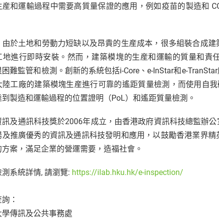
産和運輸過程中需要高質量保證的應用，例如疫苗的製造和 COVID
。
，由於土地和勞動力短缺以及昂貴的生産成本，很多組裝合成建
工地進行即時安裝。然而，建築模塊的生産和運輸的質量和責
困難監管和檢測。創新的系統包括i-Core、e-InStar和e-Tr
大陸工廠的建築模塊生産進行可靠的遙距質量檢測，而使用自我研發的
達到製造和運輸過程的位置證明（PoL）和遙距質量檢測。
資訊及通訊科技獎於2006年成立，由香港政府資訊科技總監辦
揚及推廣優秀的資訊及通訊科技發明和應用，以鼓勵香港業界精
的方案，滿足企業的營運需要，造福社會。
測系統詳情, 請瀏覽:
https://ilab.hku.hk/e-inspection/
查詢：
大學傳訊及公共事務處