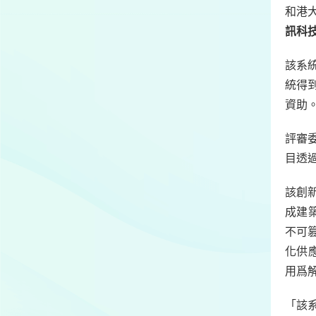
和港
訊科
該系
統得
資助
評審
目透
該創新
成建
不可
化供
用爲
「該