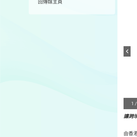
回傳媒主頁
1 /
Play
/
讓跨
Sto
the
slide
由香