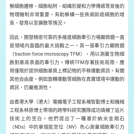
將
解細胞遷移、細胞粘附、組織形變和力學傳遞等背後的
動
物理機制非常重要，有助解構一些疾病如癌細胞的增
的
長、發育以至擴散等情況。
兩
對
因此，開發精密可靠的多維度細胞牽引力場顯微鏡一直
劑
是領域内面臨的最大挑戰之一。其一是牽引力顯微鏡
品
典
（traction force microscopy TFM），用以測量生物細
（
胞對基底表面的牽引力。傳統TFM存著技術局限，應
g
用僅限於提供細胞基質上標記物的平移運動資訊。有關
由
其他自由度，例如旋轉運動等細胞在真實環境中運動的
目
資訊，仍屬推測性。
運
由香港大學（港大）電機電子工程系褚智勤博士和機械
工程系林原博士帶領的跨學科研究團隊成功填補了這片
技術上的空白。他們提出了一種基於納米金剛石
（NDs）中的單個氮空位（NV）色心測量細胞牽引力