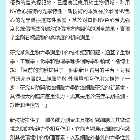
優秀的螢光標記物，已經廣泛應用於生物領域。利用
NV色心獨特的光學特性，新技術的本質在於單個NV色
心的光學偏振選擇性激發，基於對單個NV色心螢光強
度與線偏振激發鐳射的偏振方向關係的測量結果，實現
了金剛石標記物的高精度的朝向測量。
研究聚焦生物力學測量中的技術瓶頸問題，涵蓋了生物
學、工程學、化學和物理學等多個跨學科領域。褚博士
說: 「目前的實驗提供了一個嶄新且實用的平台，對我
們研究真實的三維細胞與 外環境相互作用又推進了一
步。研究有助開啟癌細胞力學對癌細胞研究的新篇章，
具備極大的臨床應用潛力，尤其是用於癌症早期檢測、
診斷和治療等。」
新技術提供了一種多維力測量工具來研究細胞與其微環
境之間的複雜力學相互作用，它能直觀展示細胞如何識
別其微環境中的物理要素，以及細胞外基質的力學性質