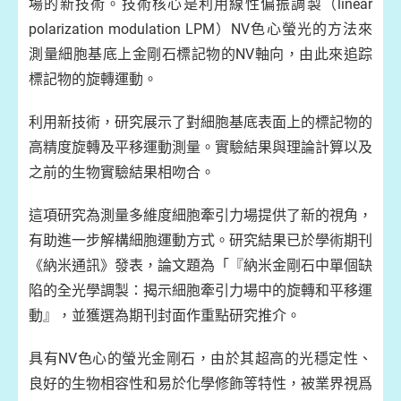
場的新技術。技術核心是利用線性偏振調製（linear
polarization modulation LPM）NV色心螢光的方法來
測量細胞基底上金剛石標記物的NV軸向，由此來追踪
標記物的旋轉運動。
利用新技術，研究展示了對細胞基底表面上的標記物的
高精度旋轉及平移運動測量。實驗結果與理論計算以及
之前的生物實驗結果相吻合。
這項研究為測量多維度細胞牽引力場提供了新的視角，
有助進一步解構細胞運動方式。研究結果已於學術期刊
《納米通訊》發表，論文題為「『納米金剛石中單個缺
陷的全光學調製：揭示細胞牽引力場中的旋轉和平移運
動』，並獲選為期刊封面作重點研究推介。
具有NV色心的螢光金剛石，由於其超高的光穩定性、
良好的生物相容性和易於化學修飾等特性，被業界視爲