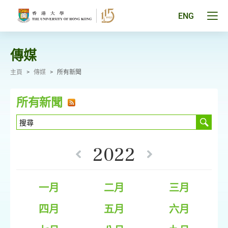
跳
至
Tog
ENG
主
men
要
pan
內
容
傳媒
主頁
>
傳媒
>
所有新聞
所有新聞
2022
一月
二月
三月
四月
五月
六月