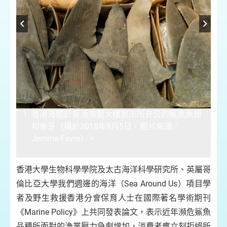
香港海關於葵涌海關大樓展示所充公的鯊魚魚翅
見
和象牙（攝於2018年9月5日，相片來源：
屬玻
Jerome Favre）。
雯
香港大學生物科學學院及太古海洋科學研究所、英屬哥
倫比亞大學我們週邊的海洋（Sea Around Us）項目學
者及野生救援香港分會保育人士在國際著名學術期刊
《Marine Policy》上共同發表論文，表示近年瀕危鯊魚
品種所面對的漁業壓力急劇增加，消費者應立刻拒絕所