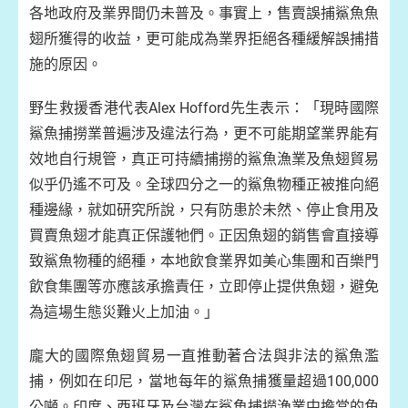
各地政府及業界間仍未普及。事實上，售賣誤捕鯊魚魚
翅所獲得的收益，更可能成為業界拒絕各種緩解誤捕措
施的原因。
野生救援香港代表Alex Hofford先生表示：「現時國際
鯊魚捕撈業普遍涉及違法行為，更不可能期望業界能有
效地自行規管，真正可持續捕撈的鯊魚漁業及魚翅貿易
似乎仍遙不可及。全球四分之一的鯊魚物種正被推向絕
種邊緣，就如研究所說，只有防患於未然、停止食用及
買賣魚翅才能真正保護牠們。正因魚翅的銷售會直接導
致鯊魚物種的絕種，本地飲食業界如美心集團和百樂門
飲食集團等亦應該承擔責任，立即停止提供魚翅，避免
為這場生態災難火上加油。」
龐大的國際魚翅貿易一直推動著合法與非法的鯊魚濫
捕，例如在印尼，當地每年的鯊魚捕獲量超過100,000
公噸。印度、西班牙及台灣在鯊魚捕撈漁業中擔當的角