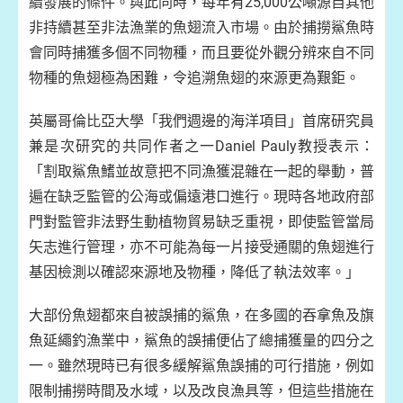
續發展的條件。與此同時，每年有25,000公噸源自其他
非持續甚至非法漁業的魚翅流入市場。由於捕撈鯊魚時
會同時捕獲多個不同物種，而且要從外觀分辨來自不同
物種的魚翅極為困難，令追溯魚翅的來源更為艱鉅。
英屬哥倫比亞大學「我們週邊的海洋項目」首席研究員
兼是次研究的共同作者之一Daniel Pauly教授表示：
「割取鯊魚鰭並故意把不同漁獲混雜在一起的舉動，普
遍在缺乏監管的公海或偏遠港口進行。現時各地政府部
門對監管非法野生動植物貿易缺乏重視，即使監管當局
矢志進行管理，亦不可能為每一片接受通關的魚翅進行
基因檢測以確認來源地及物種，降低了執法效率。」
大部份魚翅都來自被誤捕的鯊魚，在多國的吞拿魚及旗
魚延繩釣漁業中，鯊魚的誤捕便佔了總捕獲量的四分之
一。雖然現時已有很多緩解鯊魚誤捕的可行措施，例如
限制捕撈時間及水域，以及改良漁具等，但這些措施在