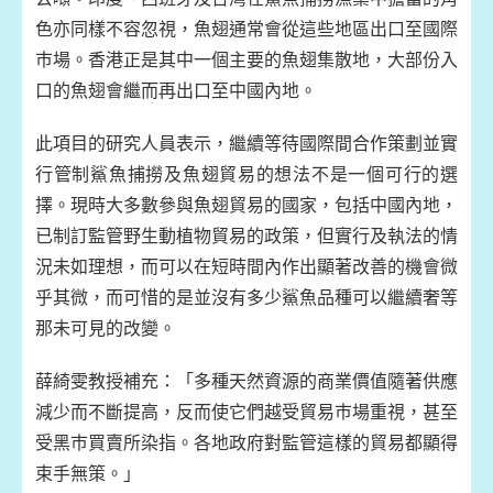
色亦同樣不容忽視，魚翅通常會從這些地區出口至國際
巿場。香港正是其中一個主要的魚翅集散地，大部份入
口的魚翅會繼而再出口至中國內地。
此項目的研究人員表示，繼續等待國際間合作策劃並實
行管制鯊魚捕撈及魚翅貿易的想法不是一個可行的選
擇。現時大多數參與魚翅貿易的國家，包括中國內地，
已制訂監管野生動植物貿易的政策，但實行及執法的情
況未如理想，而可以在短時間內作出顯著改善的機會微
乎其微，而可惜的是並沒有多少鯊魚品種可以繼續奢等
那未可見的改變。
薛綺雯教授補充：「多種天然資源的商業價值隨著供應
減少而不斷提高，反而使它們越受貿易巿場重視，甚至
受黑巿買賣所染指。各地政府對監管這樣的貿易都顯得
束手無策。」