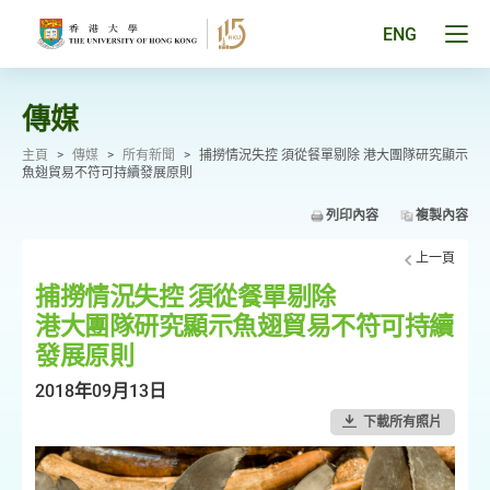
跳
至
Tog
ENG
主
men
要
pan
內
容
傳媒
主頁
>
傳媒
>
所有新聞
>
捕撈情況失控 須從餐單剔除 港大團隊研究顯示
魚翅貿易不符可持續發展原則
列印內容
複製內容
上一頁
捕撈情況失控 須從餐單剔除
港大團隊研究顯示魚翅貿易不符可持續
發展原則
2018年09月13日
下載所有照片