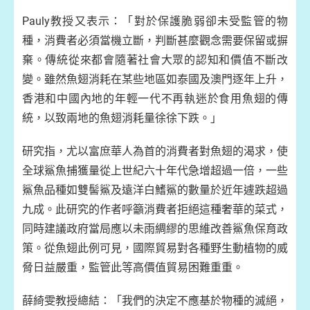
Pauly教授又表示：「對於保護脆弱卻未受監管的物
種，消費者必須當機立斷，判斷甚麼觀念需要保留或摒
棄。傳統從來都會隨著社會大眾的認知和價值不斷改
變。雖然魚翅消耗在某些地區如泰國及澳門逐年上升，
香港和中國內地的年輕一代不再執迷於食用魚翅的傳
統，以致兩地的魚翅消耗量徐徐下跌。」
研究指，尤以富庶華人為首的消費者對魚翅的渴求，使
全球鯊魚捕獲量從上世紀六十年代急增超過一倍，一些
鯊魚品種如雙髻鯊及遠洋白鰭鯊的數量於近年遽跌超過
九成。此研究的作者呼籲消費者拒絕這種奢華的菜式，
同時建議政府當局應以未雨綢繆的思維改善鯊魚保育政
策。從魚翅此例可見，國際貿易對各種野生動植物的威
脅日益嚴重，監管此等高價值貿易困難重重。
薛綺雯教授總結：「我們的決定不應基於物種的滅絕，