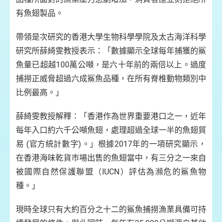
有魚翅製品。
帶領是次研究的香港大學生物科學學院及太古海洋科學
研究所薛綺雯教授表示：「數據顯示全球每年捕獲的鯊
魚量已超越100萬公噸，是六十年前的兩倍以上。過度
捕撈正威脅超過六成鯊魚品種，在所有脊椎動物類別中
比例最高。」
薛綺雯教授解釋：「香港作為世界重要港口之一，近年
每年入口約六千公噸魚翅，處理超過全球一半的魚翅貿
易 (官方統計數字)。」根據2017年的一項研究顯示，
在香港海味乾貨巿場出售的魚翅當中，有三分之一來自
被國際自然保護聯盟（IUCN）評估為瀕危的鯊魚物
種。」
現時全球只有大約百分之十二的鯊魚捕撈漁業具備可持