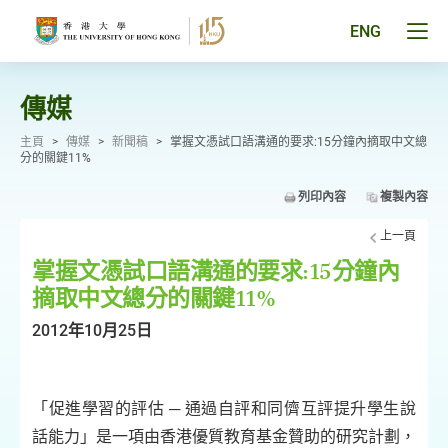
跳
至
Tog
ENG
主
men
要
pan
內
容
傳媒
主頁
>
傳媒
>
新聞稿
>
掌握文憑試口語溝通的要求:15分鐘內摘取中文總
分的關鍵11%
列印內容
複製內容
上一頁
掌握文憑試口語溝通的要求:15分鐘內
摘取中文總分的關鍵11%
2012年10月25日
「促進學習的評估 ─ 通過自評和同儕互評提升學生說
話能力」是一項由香港優質教育基金贊助的研究計劃，