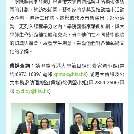
「學院藝術家計劃」是香港大學首個邀請知名藝術家訪
問的計劃，於訪校期間，藝術家將參與及推動連串活動
及企劃，包括工作坊、電影放映及音樂演出；部分活
動，更列入課程學分之內。學院藝術家藉此計劃，與大
學師生作近距離接觸和交流，分享他們在不同藝術範疇
的知識與體會，啟發學生創意，鼓勵他們對各種藝術文
化的了解。
傳媒查詢：
請聯絡香港大學節目經理麥家珮小姐(電
話:6973 1689/ 電郵:
kpmak@hku.hk
) 或港大傳訊及公
共事務處助理總監(傳媒)徐佩瑩小姐(電:2859 2606/電
郵:
pychoy@hku.hk
)