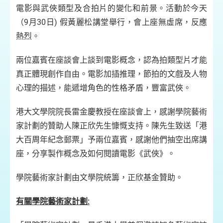
電影與武俠類型及合拍片的變化和前景。活動於今天
（9月30日) 假黃麗松講堂舉行，會上座無虛席，反應
熱烈。
兩位嘉賓在座談會上談到電影概念，認為拍類型片才能
真正體現創作自由。電影加插推理，節拍的文戲及人物
心理的描述，能遞增角色的性格矛盾，豐富武俠。
港大文學院院長雷金慶教授在座談會上，感謝學院藝術
家計劃的贊助人陳正欣先生慷慨支持。陳先生致送「港
大百周年紀念郵票」予兩位嘉賓，感謝他們抽空出席講
座，分享製作概念及如何閱讀電影《武俠》。
學院藝術家計劃由文學院統籌，正欣基金贊助。
有關學院藝術家計劃: