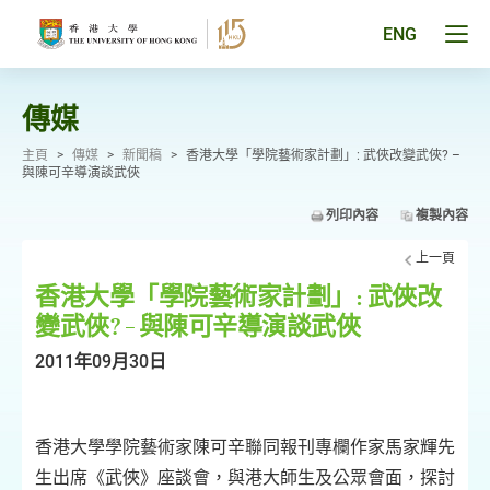
跳
至
Tog
ENG
主
men
要
pan
內
容
傳媒
主頁
>
傳媒
>
新聞稿
>
香港大學「學院藝術家計劃」: 武俠改變武俠? –
與陳可辛導演談武俠
列印內容
複製內容
上一頁
香港大學「學院藝術家計劃」: 武俠改
變武俠? – 與陳可辛導演談武俠
2011年09月30日
香港大學學院藝術家陳可辛聯同報刊專欄作家馬家輝先
生出席《武俠》座談會，與港大師生及公眾會面，探討