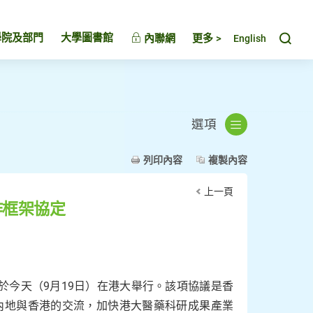
Toggl
學院及部門
大學圖書館
內聯網
更多 >
English
選項
列印內容
複製內容
上一頁
作框架協定
於今天（9月19日）在港大舉行。該項協議是香
進內地與香港的交流，加快港大醫藥科研成果產業