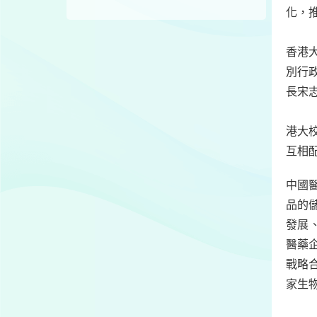
化，
香港
別行
長宋
港大
互相
中國
品的
發展
醫藥
戰略
家生