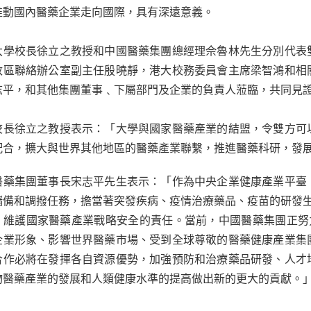
推動國內醫藥企業走向國際，具有深遠意義。
大學校長徐立之教授和中國醫藥集團總經理佘魯林先生分別代表
政區聯絡辦公室副主任殷曉靜，港大校務委員會主席梁智鴻和相
志平，和其他集團董事﹑下屬部門及企業的負責人蒞臨，共同見
校長徐立之教授表示：「大學與國家醫藥產業的結盟，令雙方可
配合，擴大與世界其他地區的醫藥產業聯繫，推進醫藥科研，發
醫藥集團董事長宋志平先生表示：「作為中央企業健康產業平臺
儲備和調撥任務，擔當著突發疾病、疫情治療藥品、疫苗的研發生
、維護國家醫藥產業戰略安全的責任。當前，中國醫藥集團正努
企業形象、影響世界醫藥市場、受到全球尊敬的醫藥健康產業集
合作必將在發揮各自資源優勢，加強預防和治療藥品研發、人才
物醫藥產業的發展和人類健康水準的提高做出新的更大的貢獻。