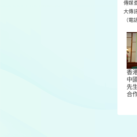
傳媒查
大傳訊
（電話：
香
中
先
合