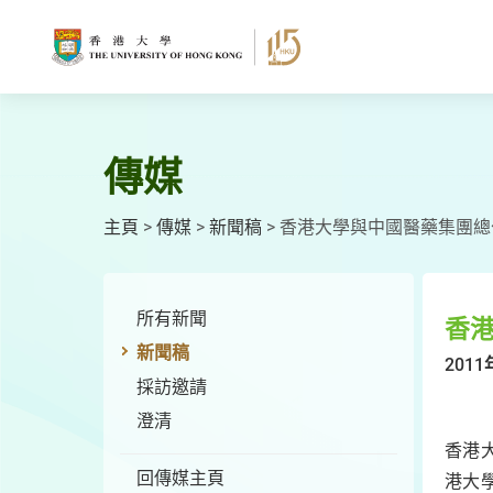
跳
至
主
要
內
容
傳媒
主頁
>
傳媒
>
新聞稿
>
香港大學與中國醫藥集團總
所有新聞
香
新聞稿
2011
採訪邀請
澄清
香港
回傳媒主頁
港大