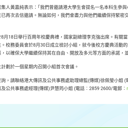
召集人黃嘉純表示：｢我們曾邀請港大學生會提名一名本科生參與
天已再次去信邀請。無論如何，我們會盡力與他們繼續保持緊密
於8月18日舉行百周年校慶典禮，國家副總理李克強出席。有關
注。校務委員會於8月30日成立檢討小組，就今後校方慶典活動
策，以確保大學繼續保持其在自由、開放及多元等方面的承諾，
生計劃於一個星期内召開小組首次會議。
詢，請聯絡港大傳訊及公共事務處助理總監(傳媒)徐佩瑩小姐 (電話︰
及公共事務處經理(傳媒)尹慧筠小姐 (電話︰2859 2600/電郵︰