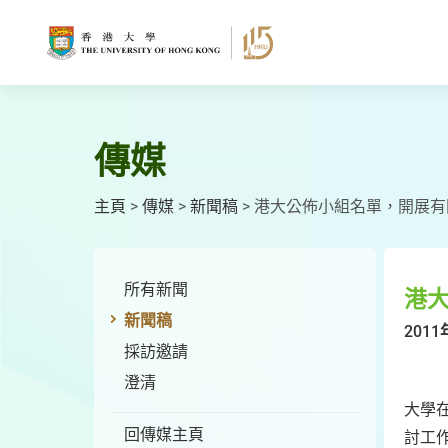
跳
至
主
要
內
容
傳媒
主頁
>
傳媒
>
新聞稿
>
港大公佈小組名單，開展有
所有新聞
港
新聞稿
2011
採訪邀請
澄清
大學
回傳媒主頁
討工