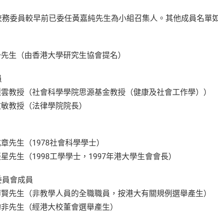
校務委員較早前已委任黃嘉純先生為小組召集人。其他成員名單
張一先生（由香港大學研究生協會提名）
員
陳麗雲教授（社會科學學院思源基金教授（健康及社會工作學））
陳文敏教授（法律學院院長）
成章先生（1978社會科學學士）
振星先生（1998工學學士，1997年港大學生會會長）
委員會成員
張博賢先生（非教學人員的全職職員，按港大有關規例選舉產生）
文灼非先生（經港大校董會選舉產生）