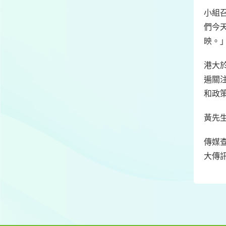
小組
們今
映。｣
港大
遍關
和政
黃先
傳媒查
大傳訊