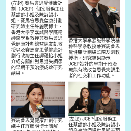
(左起) 賽馬會思覺健康計
劃（JCEP）個案服務主任
蔡韻齡小姐及陳詩韻小
姐、賽馬會思覺健康計劃
研究總主任許麗明博士、
香港大學李嘉誠醫學院精
神醫學系教授兼賽馬會思
香港大學李嘉誠醫學院精
覺健康計劃總監陳友凱教
神醫學系教授兼賽馬會思
授以及賽馬會思覺健康計
覺健康計劃總監陳友凱教
劃行政總主任譚蘊怡小姐
授指，研究結果顯示
介紹有關針對思覺失調患
JCEP設計的早期干預治
的早期干預治療成效研究
療能有效改善思覺失調患
結果。
者的社交和工作功能。
(左起) JCEP個案服務主
賽馬會思覺健康計劃研究
任蔡韻齡小姐及陳詩韻小
總主任許麗明博士講解
姐分享她們提供早期干預