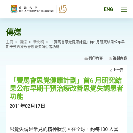
跳
至
Tog
ENG
主
men
要
pan
內
容
傳媒
主頁
>
傳媒
>
新聞稿
>
「賽馬會思覺健康計劃」首6 月研究結果公布早
期干預治療改善思覺失調患者功能
列印內容
複製內容
上一頁
「賽馬會思覺健康計劃」首6 月研究結
果公布早期干預治療改善思覺失調患者
功能
2011年02月17日
思覺失調是常見的精神狀況。在全球，約每100 人當