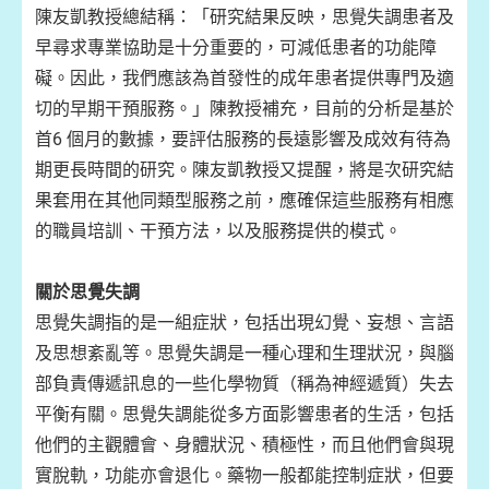
陳友凱教授總結稱：「研究結果反映，思覺失調患者及
早尋求專業協助是十分重要的，可減低患者的功能障
礙。因此，我們應該為首發性的成年患者提供專門及適
切的早期干預服務。」陳教授補充，目前的分析是基於
首6 個月的數據，要評估服務的長遠影響及成效有待為
期更長時間的研究。陳友凱教授又提醒，將是次研究結
果套用在其他同類型服務之前，應確保這些服務有相應
的職員培訓、干預方法，以及服務提供的模式。
關於思覺失調
思覺失調指的是一組症狀，包括出現幻覺、妄想、言語
及思想紊亂等。思覺失調是一種心理和生理狀況，與腦
部負責傳遞訊息的一些化學物質（稱為神經遞質）失去
平衡有關。思覺失調能從多方面影響患者的生活，包括
他們的主觀體會、身體狀況、積極性，而且他們會與現
實脫軌，功能亦會退化。藥物一般都能控制症狀，但要