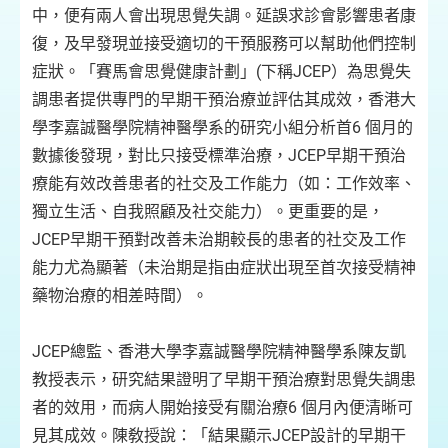
中，便有兩人會出現思覺失調。延誤求診會影響患者康
復，及早發現並接受適切的干預服務可以幫助他們控制
症狀。「賽馬會思覺健康計劃」(下稱JCEP）為思覺失
調患者提供專門的早期干預治療並評估其成效，香港大
學李嘉誠醫學院精神醫學系的研究小組分析首6 個月的
數據後發現，對比只接受標準治療，JCEP早期干預治
療能有效改善患者的社交及工作能力（如：工作效率、
獨立生活、自我照顧及社交能力）。更重要的是，
JCEP早期干預對改善未治期較長的患者的社交及工作
能力尤為顯著（未治期是指由症狀出現至首次接受精神
藥物治療的相差時間）。
JCEP總監、香港大學李嘉誠醫學院精神醫學系陳友凱
教授表示，研究結果證明了早期干預治療對思覺失調患
者的效用，而病人開始接受有關治療6 個月內便清晰可
見其成效。陳敎授說：「結果顯示JCEP設計的早期干