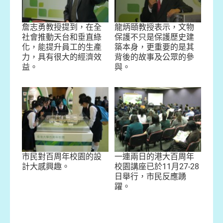
詹志勇教授提到，在全
龍炳頤教授表示，文物
社會推動天台和垂直綠
保護不只是保護歷史建
化，能提升員工的生產
築本身，更重要的是其
力，具有很大的經濟效
背後的故事及公眾的參
益。
與。
市民對百周年校園的設
一連兩日的港大百周年
計大感興趣。
校園講座已於11月27-28
日舉行，市民反應踴
躍。