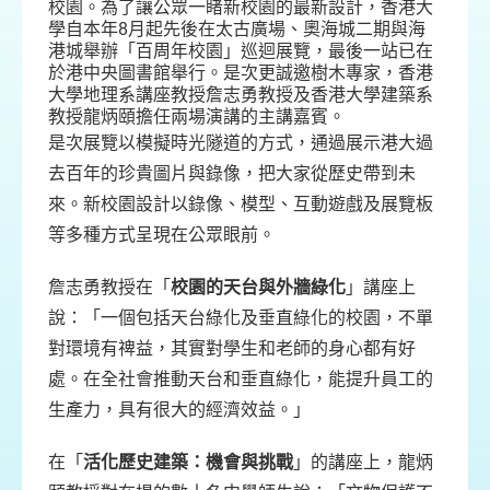
校園。為了讓公眾一睹新校園的最新設計，香港大
學自本年8月起先後在太古廣場、奧海城二期與海
港城舉辦「百周年校園」巡迴展覽，最後一站已在
於港中央圖書館舉行。是次更誠邀樹木專家，香港
大學地理系講座教授詹志勇教授及香港大學建築系
教授龍炳頤擔任兩場演講的主講嘉賓。
是次展覽以模擬時光隧道的方式，通過展示港大過
去百年的珍貴圖片與錄像，把大家從歷史帶到未
來。新校園設計以錄像、模型、互動遊戲及展覽板
等多種方式呈現在公眾眼前。
詹志勇教授在「
校園的天台與外牆綠化
」講座上
說：「一個包括天台綠化及垂直綠化的校園，不單
對環境有禆益，其實對學生和老師的身心都有好
處。在全社會推動天台和垂直綠化，能提升員工的
生產力，具有很大的經濟效益。」
在「
活化歷史建築：機會與挑戰
」的講座上，龍炳