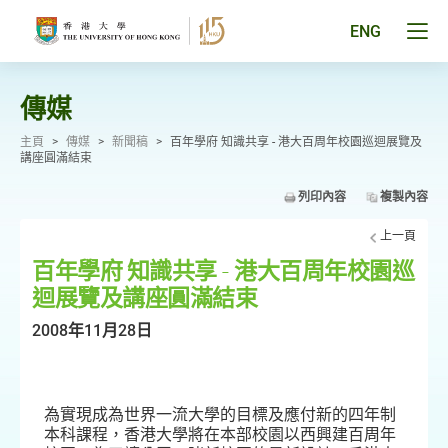
跳
至
Tog
ENG
主
men
要
pan
內
容
傳媒
主頁
>
傳媒
>
新聞稿
>
百年學府 知識共享 - 港大百周年校園巡迴展覽及
講座圓滿結束
列印內容
複製內容
上一頁
百年學府 知識共享 - 港大百周年校園巡
迴展覽及講座圓滿結束
2008年11月28日
為實現成為世界一流大學的目標及應付新的四年制
本科課程，香港大學將在本部校園以西興建百周年