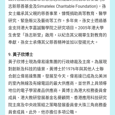
志新慈善基金及Simatelex Charitable Foundation)，孫
女士繼承其父親的慈善事業，慷慨捐助高等教育、醫學
研究、緊急賑災及藝術等工作。多年來，孫女士透過基
金支持港大李嘉誠醫學院之研究項目。2005年港大學
生舍堂「孫志新堂」啟用，以紀念其父親畢生對教育的
奉獻，孫女士承傳其父慈善精神並加以發揚光大。
9.
黃子欣博士
黃子欣博士現為偉易達集團的行政總裁及主席。為展現
對創新及科技的遠景，黃博士於1976年與其他人士聯
合創立偉易達集團，發展至今天，偉易達已成為北美洲
的室內無線及有線電話的最大供應商，並世界上具領導
地位的電子學習產品供應商。黃博士為港大校務委員會
成員、港大教研發展基金名譽顧問、香港應用科技研究
院主席及中央政策組之策略發展委員會大珠三角商務委
員會成員。此外，他亦擔任多項公職。