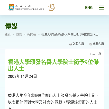
跳
至
Tog
ENG
主
men
要
pan
內
容
傳媒
主頁
>
傳媒
>
新聞稿
>
香港大學頒發名譽大學院士銜予9位傑出人士
列印內容
複製內容
上一頁
香港大學頒發名譽大學院士銜予9位傑
出人士
2008年11月24日
香港大學今年將向9位傑出人士頒發名譽大學院士銜，
以表揚他們對大學及社會的貢獻。獲頒該榮銜的人士