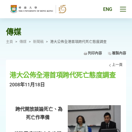
跳
至
Tog
ENG
主
men
要
pan
內
容
傳媒
主頁
>
傳媒
>
新聞稿
>
港大公佈全港首項跨代死亡態度調查
列印內容
複製內容
上一頁
港大公佈全港首項跨代死亡態度調查
2008年11月18日
跨代開放談論死亡、為
死亡作準備