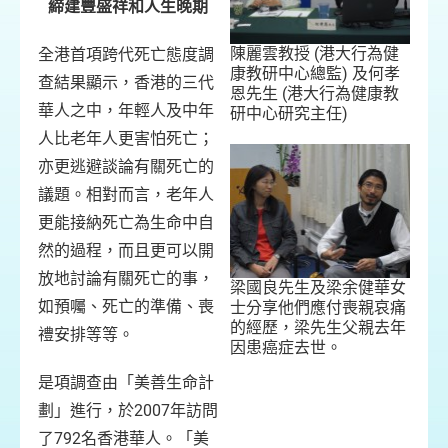
締建豐盛祥和人生晚期
陳麗雲教授 (港大行為健
全港首項跨代死亡態度調
康教研中心總監) 及何孝
查結果顯示，香港的三代
恩先生 (港大行為健康教
華人之中，年輕人及中年
研中心研究主任)
人比老年人更害怕死亡；
亦更逃避談論有關死亡的
議題。相對而言，老年人
更能接納死亡為生命中自
然的過程，而且更可以開
放地討論有關死亡的事，
梁國良先生及梁余健華女
如預囑、死亡的準備、喪
士分享他們應付喪親哀痛
的經歷，梁先生父親去年
禮安排等等。
因患癌症去世。
是項調查由「美善生命計
劃」進行，於2007年訪問
了792名香港華人。「美