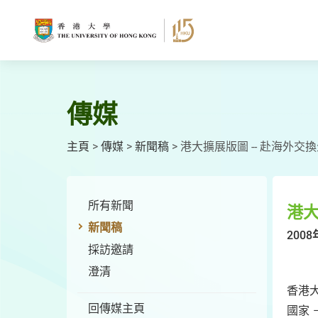
跳
至
主
要
內
容
傳媒
主頁
>
傳媒
>
新聞稿
>
港大擴展版圖 -- 赴海外
所有新聞
港大
新聞稿
2008
採訪邀請
澄清
香港
回傳媒主頁
國家 