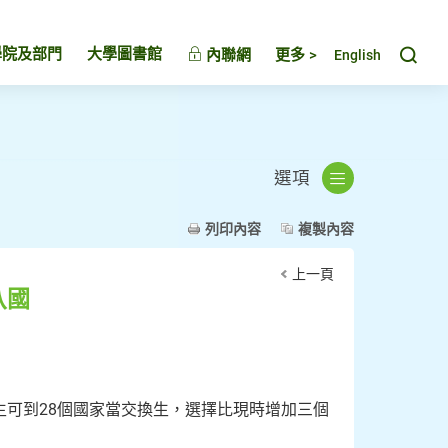
Toggl
學院及部門
大學圖書館
內聯網
更多 >
English
選項
列印內容
複製內容
上一頁
八國
科生可到28個國家當交換生，選擇比現時增加三個