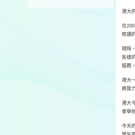
港大
在20
修讀的
現時
各樣
服務
港大
將致
港大
會舉
今天
學生