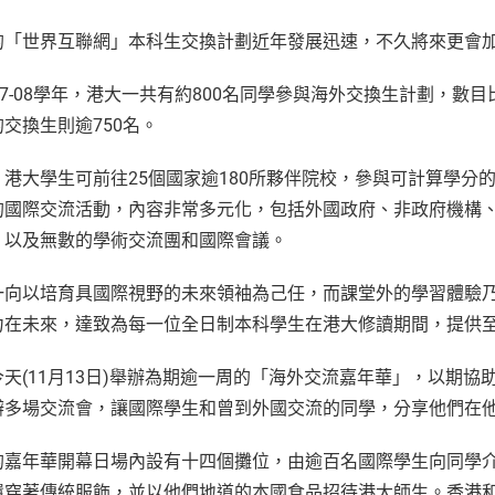
的「世界互聯網」本科生交換計劃近年發展迅速，不久將來更會
07-08學年，港大一共有約800名同學參與海外交換生計劃，數
交換生則逾750名。
，港大學生可前往25個國家逾180所夥伴院校，參與可計算學分
的國際交流活動，內容非常多元化，包括外國政府、非政府機構
，以及無數的學術交流團和國際會議。
一向以培育具國際視野的未來領袖為己任，而課堂外的學習體驗
力在未來，達致為每一位全日制本科學生在港大修讀期間，提
今天(11月13日)舉辦為期逾一周的「海外交流嘉年華」，以期
辦多場交流會，讓國際學生和曾到外國交流的同學，分享他們在
的嘉年華開幕日場內設有十四個攤位，由逾百名國際學生向同學
還穿著傳統服飾，並以他們地道的本國食品招待港大師生。香港