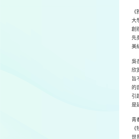
《
大
創
先
美
吳
欣
旨
的
引
是
青
《
世