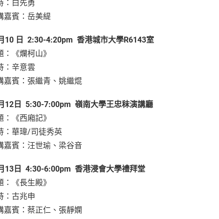
持：白先勇
講嘉賓：岳美緹
月
10
日
2:30-4:20pm
香港城市大學
R6143
室
題：《爛柯山》
持：辛意雲
講嘉賓：張繼青、姚繼焜
月
12
日
5:30-7:00pm
嶺南大學王忠秣演講廳
題：《西廂記》
持：華瑋/司徒秀英
講嘉賓：汪世瑜、梁谷音
月
13
日
4:30-6:00pm
香港浸會大學禮拜堂
題：《長生殿》
持：古兆申
講嘉賓：蔡正仁、張靜嫻