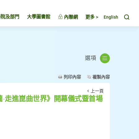
Toggl
學院及部門
大學圖書館
內聯網
更多 >
English
選項
列印內容
複製內容
上一頁
瓏–走進崑曲世界》開幕儀式暨首場