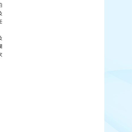
拍
及
任
及
爛
次