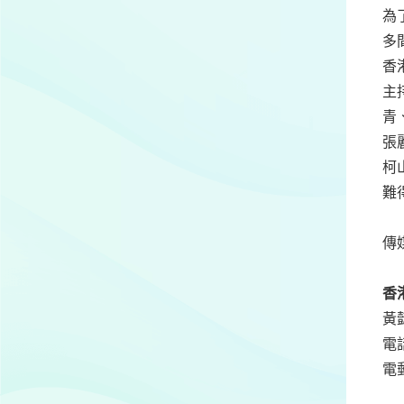
為
多
香
主
青
張
柯
難
傳
香
黃
電話
電