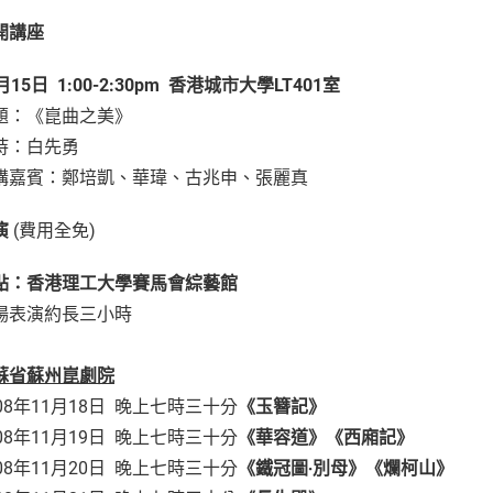
開講座
月
15
日
1:00-2:30pm
香港城市大學
LT401
室
題：《崑曲之美》
持：白先勇
講嘉賓：鄭培凱、華瑋、古兆申、張麗真
演
(費用全免)
點：香港理工大學賽馬會綜藝館
場表演約長三小時
蘇省蘇州崑劇院
008年11月18日 晚上七時三十分
《玉簪記》
008年11月19日 晚上七時三十分
《華容道》《西廂記》
008年11月20日 晚上七時三十分
《鐵冠圖
‧
別母》《爛柯山》