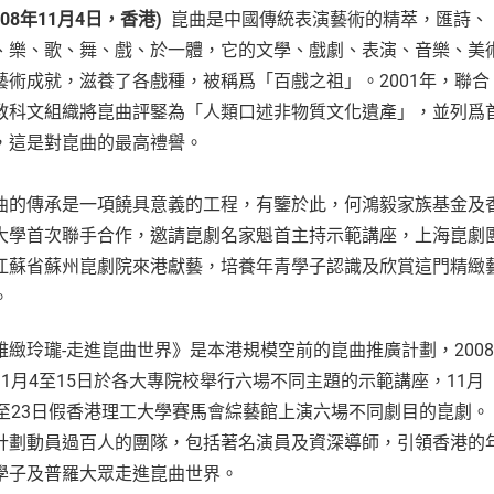
008
年
11
月
4
日，香港
)
崑曲是中國傳統表演藝術的精萃，匯詩、
、樂、歌、舞、戲、於一體，它的文學、戲劇、表演、音樂、美
藝術成就，滋養了各戲種，被稱爲「百戲之祖」。2001年，聯合
教科文組織將崑曲評鋻為「人類口述非物質文化遺產」，並列爲
，這是對崑曲的最高禮譽。
曲的傳承是一項饒具意義的工程，有鑒於此，何鴻毅家族基金及
大學首次聯手合作，邀請崑劇名家魁首主持示範講座，上海崑劇
江蘇省蘇州崑劇院來港獻藝，培養年青學子認識及欣賞這門精緻
。
雅緻玲瓏-走進崑曲世界》是本港規模空前的崑曲推廣計劃，2008
11月4至15日於各大專院校舉行六場不同主題的示範講座，11月
8至23日假香港理工大學賽馬會綜藝館上演六場不同劇目的崑劇。
計劃動員過百人的團隊，包括著名演員及資深導師，引領香港的
學子及普羅大眾走進崑曲世界。