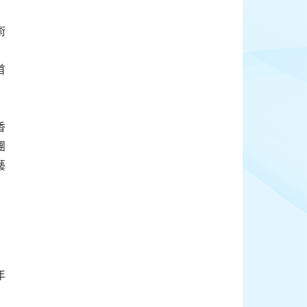
術
首
香
團
藝
年