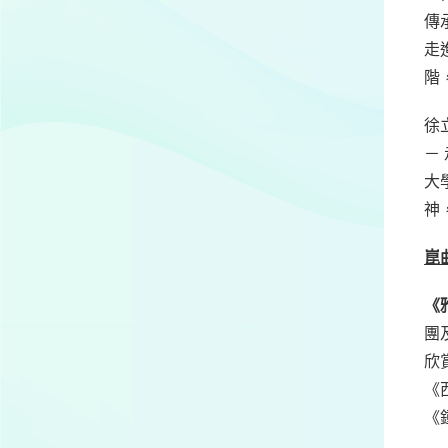
傳
走
階
徐
－
大
神
崑
《
團
欣
《
《