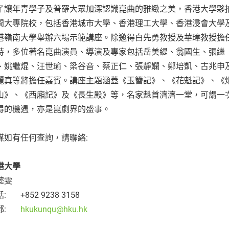
了讓年青學子及普羅大眾加深認識崑曲的雅緻之美，香港大學夥
間大專院校，包括香港城市大學、香港理工大學、香港浸會大學
港嶺南大學舉辦六場示範講座。除邀得白先勇教授及華瑋教授擔
持，多位著名崑曲演員、導演及專家包括岳美緹、翁國生、張繼
、姚繼焜、汪世瑜、梁谷音、蔡正仁、張靜嫻、鄭培凱、古兆申
麗真等將擔任嘉賓。講座主題涵蓋《玉簪記》、《花魁記》、《
山》、《西廂記》及《長生殿》等，名家魁首濟濟一堂，可謂一
得的機遇，亦是崑劇界的盛事。
媒如有任何查詢，請聯絡:
港大學
懿雯
: +852 9238 3158
郵:
hkukunqu@hku.hk