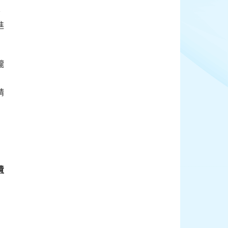
進
瓏
精
費