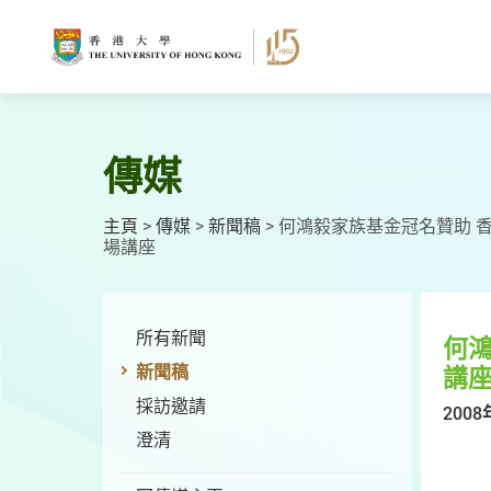
跳
至
主
要
內
容
傳媒
主頁
>
傳媒
>
新聞稿
>
何鴻毅家族基金冠名贊助 
場講座
所有新聞
何鴻
新聞稿
講
採訪邀請
2008
澄清