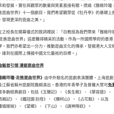
承和發展，實在與觀眾的數量與質素直接有關。透過《雅緻玲瓏 -
進崑曲世界》十一個劇目，我們希望觀眾從《牡丹亭》的基礎上
，發現更深的崑曲之美。」
立之校長在開幕儀式的致詞裡說：「白教授為我們帶來「雅緻玲
 走進崑曲世界」這麼難得精采的活動，作為一所國際學府的香港
學，我們亦希望出一分力，推動崑曲文化的傳承，發揚港大人文
，達到在國際上傳揚中國文化藝術的目標。」
曲魁首
引
領
漫遊崑曲世界
雅緻玲瓏
-
走進崑曲世界》
由中外馳名的崑劇表演團體，上海崑劇
及江蘇省蘇州崑劇院擔綱演出，香港的年青學子及普羅大眾可
免
賞多齣經典劇目，包括《玉簪記》、《長生殿》、《華容道》、
西厢記》、《鐵冠圖‧别母》、《爛柯山》、《占花魁》，以及
鍾馗嫁妹》、《望鄉》、《下山》、《請神降妖》。