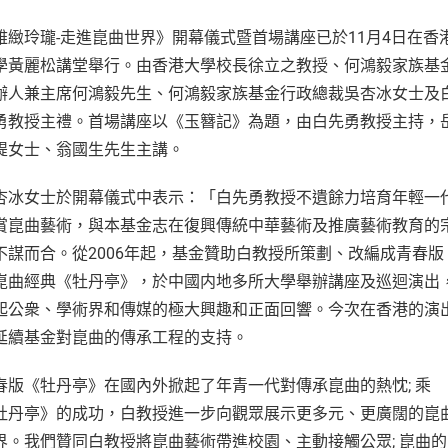
雅緻玲瓏-走進崑曲世界》開幕儀式暨首場講座已於11月4日在香
學黃麗松講堂舉行。由香港大學校長徐立之教授、何鴻毅家族基
辦人兼主席何鴻毅先生、何鴻毅家族基金行政總裁吳杏冰女士及
勇教授主禮。首場講座以《玉簪記》為題，由白先勇教授主持，
緹女士、翁國生先生主講。
杏冰女士於開幕儀式中表示：「白先勇教授不遺餘力培育年輕一
賞崑曲藝術，與本基金志在復興傳統中華藝術及推廣藝術教育的
不謀而合。從2006年起，基金贊助白教授所策劃、改編成青春版
崑曲經典《牡丹亭》，於中國内地多所大學舉辦講座及巡迴演出
起公衆、學術界和傳媒的極大興趣和正面回響。今次在香港的演
延續基金對崑曲的傳承工程的支持。
春版《牡丹亭》在國內外掀起了年青一代對傳承崑曲的熱忱; 乘
牡丹亭》的成功，白教授進一步向觀眾展示更多元、更廣闊的崑
界。我們贊同白教授將崑曲藝術帶進校園、主動接觸公眾; 崑曲的