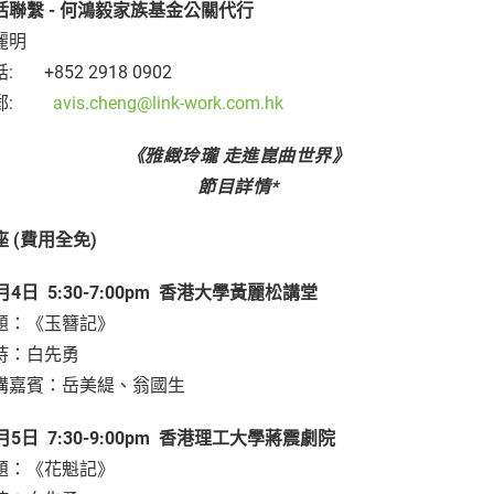
活聯繫
-
何鴻毅家族基金公關代行
麗明
: +852 2918 0902
郵:
avis.cheng@link-work.com.hk
《雅緻玲瓏
走進崑曲世界》
節目詳情
*
座 (費用全免)
月
4
日
5:30-7:00pm
香港大學黃麗松講堂
題：《玉簪記》
持：白先勇
講嘉賓：岳美緹、翁國生
月
5
日
7:30-9:00pm
香港理工大學蔣震劇院
題：《花魁記》