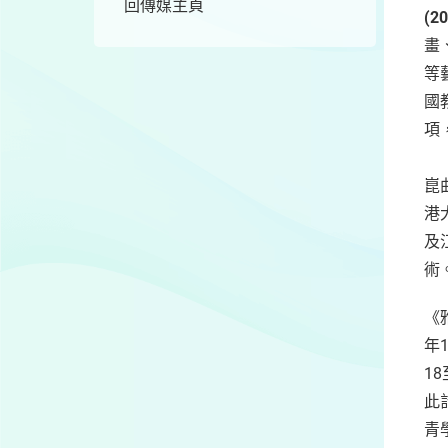
回傳媒主頁
(2
畫
等
國
項
崑
港
及
術
《
年
1
此
青