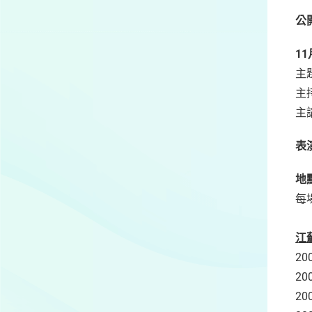
公
11
主
主
主
表
地
每
江
2
2
2