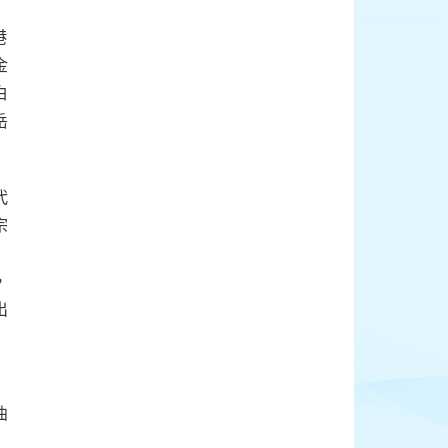
港
金
白
岳
代
宗
，
出
曲