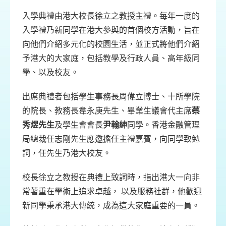
入學典禮由港大校長徐立之教授主禮。每年一度的
入學禮乃新同學在港大參與的首個校方活動，旨在
向他們介紹多元化的校園生活，並正式將他們介紹
予港大的大家庭，包括教學及行政人員、高年級同
學、以及校友。
出席典禮者包括學生事務長周偉立博士、十所學院
的院長、教務長韋永庚先生、畢業生議會代主席
蔡
秀煜先生
及學生會會長
尹翰紳
同學。香港金融管理
局總裁任志剛先生應邀擔任主禮嘉賓，向同學致勉
詞，任先生乃港大校友。
校長徐立之教授在典禮上致詞時，指出港大一向非
常著重在學術上追求卓越， 以及服務社群，他歡迎
新同學秉承港大傳統，成為這大家庭重要的一員。