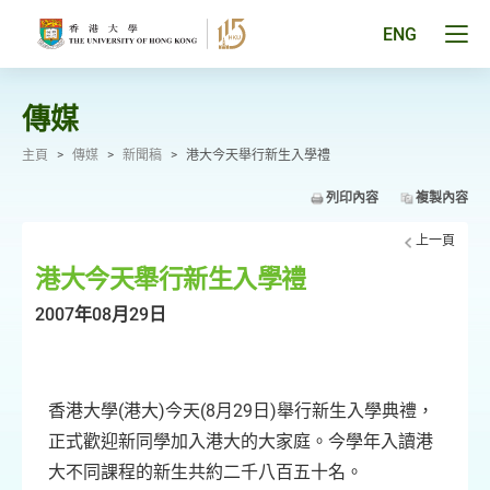
跳
至
Tog
ENG
主
men
要
pan
內
容
傳媒
主頁
>
傳媒
>
新聞稿
>
港大今天舉行新生入學禮
列印內容
複製內容
上一頁
港大今天舉行新生入學禮
2007年08月29日
香港大學(港大)今天(8月29日)舉行新生入學典禮，
正式歡迎新同學加入港大的大家庭。今學年入讀港
大不同課程的新生共約二千八百五十名。