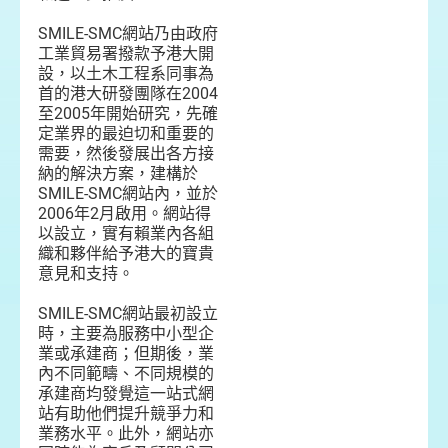
SMILE-SMC網站乃由政府
工業貿易署撥款予港大開
設，以土木工程系同事為
首的港大研發團隊在2004
至2005年開始研究，先確
定業界的最迫切和重要的
需要，然後發展出各方接
納的解決方案，建構於
SMILE-SMC網站內，並於
2006年2月啟用。網站得
以設立，實有賴業內各組
織和夥伴給予港大的寶貴
意見和支持。
SMILE-SMC網站最初設立
時，主要為服務中小型企
業或承建商；但期後，業
內不同範疇、不同規模的
承建商均發覺這一站式網
站有助他們提升競爭力和
業務水平。此外，網站亦