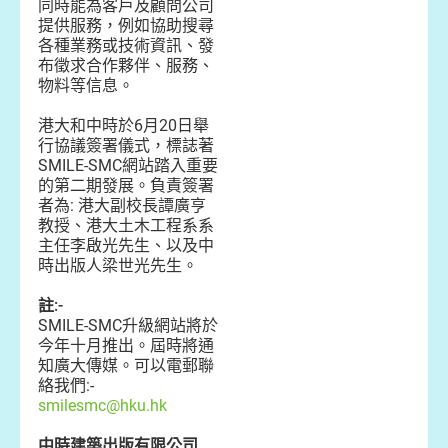
同時能為客戶及顧問公司
提供服務，例如協助搜尋
各種業務或技術資訊、發
布徵求合作夥伴、服務、
物料等信息。
港大和中時於6月20日舉
行協議簽署儀式，標誌著
SMILE-SMC網站踏入重要
的第二期發展。負責簽署
者為: 港大副校長譚廣亨
教授、港大土木工程系系
主任李啟光先生、以及中
時出版人梁世光先生。
註:-
SMILE-SMC升級網站將於
今年十月推出。屆時將通
知廣大傳媒。可以電郵聯
絡我們:-
smilesmc@hku.hk
中時建築出版有限公司