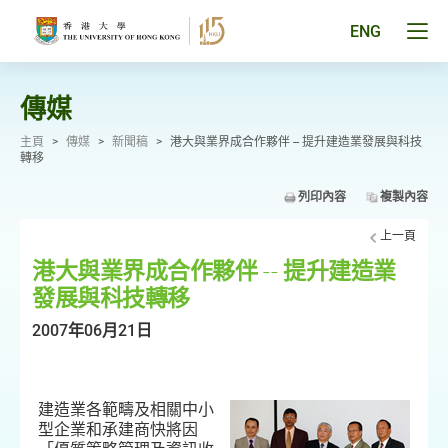
跳
至
Tog
ENG
主
men
要
pan
內
容
傳媒
主頁
>
傳媒
>
新聞稿
>
港大與業界成合作夥伴 -- 提升建造業發展與科技
轉移
列印內容
複製內容
上一頁
港大與業界成合作夥伴 -- 提升建造業
發展與科技轉移
2007年06月21日
建造業各範疇及相關中小
型企業和承建商快將因