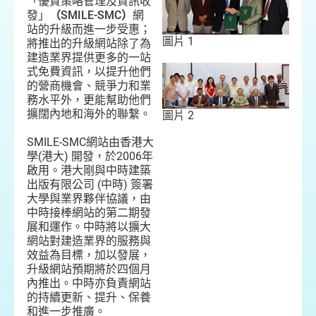
「優質策略管理及資訊收
發」
（SMILE-SMC）
網
站的升級而進一步受惠；
圖片 1
將推出的升級網站除了為
建造業界提供更多的一站
式免費資訊，以提升他們
的營商機會、競爭力和業
務水平外，更能幫助他們
擴闊內地和海外的聯繫。
圖片 2
SMILE-SMC網站由香港大
學(港大) 開發，於2006年
啟用。港大剛與中時建築
出版有限公司 (中時) 簽署
大學與業界夥伴協議，由
中時接棒網站的第二期發
展和運作。中時將以擴大
網站對建造業界的服務與
效益為目標，加以發展，
升級網站預期將於四個月
內推出。中時亦負責網站
的持續更新、提升、保養
和進一步推廣。