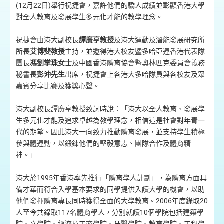
(12月22日)舉行祝捷會，嘉許他們的驕人成績並彰顯香港大學
對全人教育及發展學生多元化才能的教學理念。
祝捷會由港大副校長
譚廣亨教授
及港大運動及潛能發展研究所
所長
艾博斐教授
主持，並邀得港大校友暨多哈亞運香港代表隊
團長
馮劉掌珠女士
及中國香港體育協會暨奧林匹克委員會義務
秘書長
彭沖先生
出席，祝捷會上各港大多哈隊員與各校友及眾
嘉賓分享比賽及獲獎心聲。
港大副校長譚廣亨教授致詞時說：「港大以全人教育、發展學
生多元化才能及追求卓越為教學理念，相信這是社會對年青一
代的期望。因此港大一向致力推動體育發展，並支持學生積極
參與體運動，以鍛鍊他們的堅毅意志、團隊合作及體育精
神。」
港大於1995年香港率先推行「體育學人計劃」，為體育方面具
備才華而符合入學基本要求的同學提供入讀大學的機會，以助
他們發揮體育專長同時獲得全面的大學教育。2006年度錄取20
人至今共錄取117名體育學人，分別就讀10個學院包括建築學