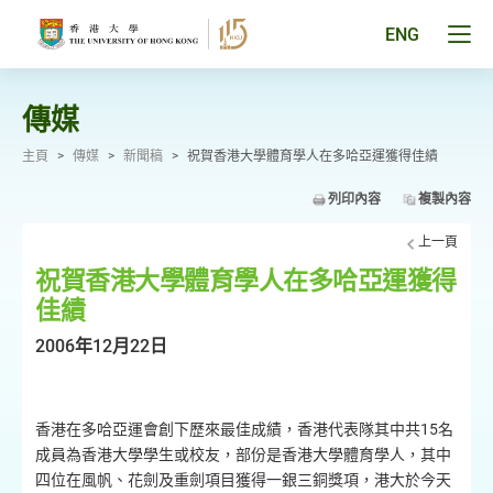
跳
至
Tog
ENG
主
men
要
pan
內
容
傳媒
主頁
>
傳媒
>
新聞稿
>
祝賀香港大學體育學人在多哈亞運獲得佳績
列印內容
複製內容
上一頁
祝賀香港大學體育學人在多哈亞運獲得
佳績
2006年12月22日
香港在多哈亞運會創下歷來最佳成績，香港代表隊其中共15名
成員為香港大學學生或校友，部份是香港大學體育學人，其中
四位在風帆、花劍及重劍項目獲得一銀三銅獎項，港大於今天