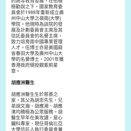
的高等教育發展，在他積
極勸說之下，國家教育委
員會於1988年重新成立廣
州中山大學之嶺南(大學)
學院。他現時為該院的發
展及計劃委員會主席及其
信託委員會的名譽主席，
致力培育南中國專業管理
人才。伍博士亦是美國麻
省春田大學及廣州中山大
學的名譽博士，2001年獲
香港政府頒授銀紫荊星
章。
胡應洲醫生
胡應洲醫生生於慈善之
家，其父為胡忠先生，兄
弟胡文瀚、胡應湘、胡應
濱均積極為公眾服務。胡
醫生早年在美攻讀，是心
臟科專家，現任哥倫比亞
大學信託人執行委員會兼