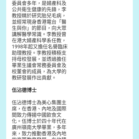
委員會多年，是婦產科及
公共衛生健康的先鋒，李
教授精於研究胎兒毛病，
並經常現身香港電台「醫
生與你」的節目，向大眾
講解醫學常識。李教授曾
在港大婦產科學系任教，
1998年起又擔任名譽臨床
助理教授。李教授積極支
持母校發展，並透過擔任
畢業生議會常務委員會及
校董會的成員，為大學的
教研發展作出貢獻。
伍沾德博士
伍沾德博士為美心集團主
席，在香港、內地及國際
間致力傳揚中國飲食文
化。伍博士於四十年代在
廣州嶺南大學畢業，多年
來，致力推動香港及內地