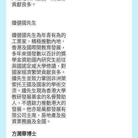
貢獻良多。
鍾健國先生
鍾健國先生為年青有為的
工業家，積極推動內地、
香港及國際間教育發展，
多年來頒發數以百計的獎
學金資助國內研究生前往
英國諾定咸大學修讀，對
國家經濟繁榮貢獻良多。
鍾先生並致力鞏固非洲萊
索托王國及國家的學術交
流。鍾先生現為香港大學
教研發展基金的名譽贊助
人，不遺餘力推動港大的
發展。他亦是萬都發展有
限公司主席，房地產及投
資業務遍及全國。
方潤華博士