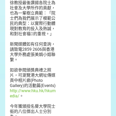
徐教授最後讚揚各院士為
社會及大學所作的貢獻，
也為一輩樹立典範：「院
士們為我們展示了模範公
民的典型：以實際行動體
現對教育的投入及熱誠，
和對社會福的重視。」
新聞媒體如有任何查詢，
請致電2859 2606與香港
大學外務處張美娟小姐聯
繫。
如欲參閱頒獎典禮之照
片，可瀏覽港大網址傳媒
頁中相片廊(Photo
Gallery)的活動篇(Events)
http://www.hku.hk/hkum
edia/
。
今年獲頒授名譽大學院士
銜的八位傑出人士分別