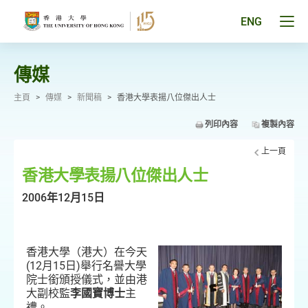
跳
至
Tog
ENG
主
men
要
pan
內
容
傳媒
主頁
>
傳媒
>
新聞稿
>
香港大學表揚八位傑出人士
列印內容
複製內容
上一頁
香港大學表揚八位傑出人士
2006年12月15日
香港大學（港大）在今天
(12月15日)舉行名譽大學
院士銜頒授儀式，並由港
大副校監
李國寶博士
主
禮。