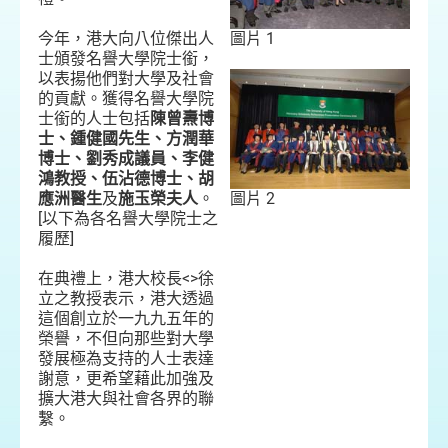
今年，港大向八位傑出人
圖片 1
士頒發名譽大學院士銜，
以表揚他們對大學及社會
的貢獻。獲得名譽大學院
士銜的人士包括
陳曾燾博
士、鍾健國先生、方潤華
博士、劉秀成議員、李健
鴻教授、伍沾德博士、胡
應洲醫生
及
施玉榮夫人
。
圖片 2
[以下為各名譽大學院士之
履歷]
在典禮上，港大校長<>徐
立之教授表示，港大透過
這個創立於一九九五年的
榮譽，不但向那些對大學
發展極為支持的人士表達
謝意，更希望藉此加強及
擴大港大與社會各界的聯
繫。