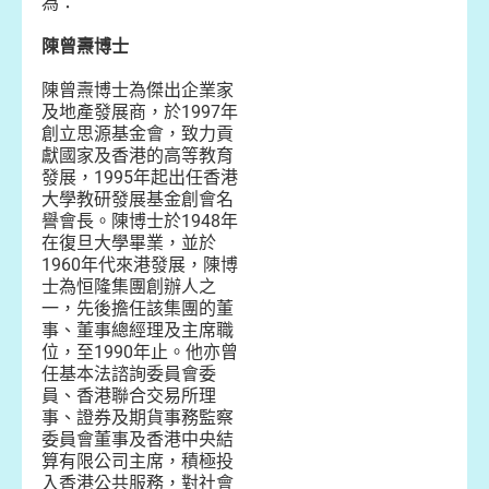
為：
陳曾燾博士
陳曾燾博士為傑出企業家
及地產發展商，於1997年
創立思源基金會，致力貢
獻國家及香港的高等教育
發展，1995年起出任香港
大學教研發展基金創會名
譽會長。陳博士於1948年
在復旦大學畢業，並於
1960年代來港發展，陳博
士為恒隆集團創辦人之
一，先後擔任該集團的董
事、董事總經理及主席職
位，至1990年止。他亦曾
任基本法諮詢委員會委
員、香港聯合交易所理
事、證券及期貨事務監察
委員會董事及香港中央結
算有限公司主席，積極投
入香港公共服務，對社會