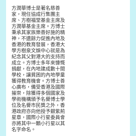
方潤華博士是著名慈善
家，現任協成行集團主
席、方樹福堂基金主席及
方潤華基金主席。方博士
秉承其家族樂善好施的精
神，不遺餘力促進內地及
香港的教育發展，香港大
學方樹泉文娛中心就是為
紀念其父對港大的支持而
成立。方博士多年來慷慨
捐獻，在內地建成數十間
學校，讓貧困的內地學童
獲得教育機會。方博士善
心廣布，備受香港及國際
摧崇，除獲得多個國家及
學術機構頒予名譽博士學
位及名譽市民獎之外，香
港政府亦向他授予銀紫荊
星章，國際小行星委員會
亦將其中一顆小行星以其
名字命名。