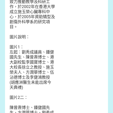
致力推動教學及科研工
作，於2002年在香港大學
成立施玉榮心臟專科中
心，於2005年資助矯型及
創傷外科學系的研究項
目。
圖片說明：
圖片1：
左起：劉秀成議員、鍾健
國先生、陳曾燾博士、港
大副校監李國寶博士、港
大校長徐立之教授、施玉
榮夫人、方潤華博士、伍
沾德博士及李健鴻教授
(胡應洲醫生未能出席今
天典禮)
圖片2二：
陳曾燾博士、鍾健國先
生、方潤華博士、劉秀成