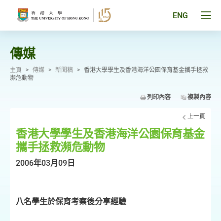
跳
至
Tog
ENG
主
men
要
pan
內
容
傳媒
主頁
>
傳媒
>
新聞稿
>
香港大學學生及香港海洋公園保育基金攜手拯救
瀕危動物
列印內容
複製內容
上一頁
香港大學學生及香港海洋公園保育基金
攜手拯救瀕危動物
2006年03月09日
八名學生於保育考察後分享經驗