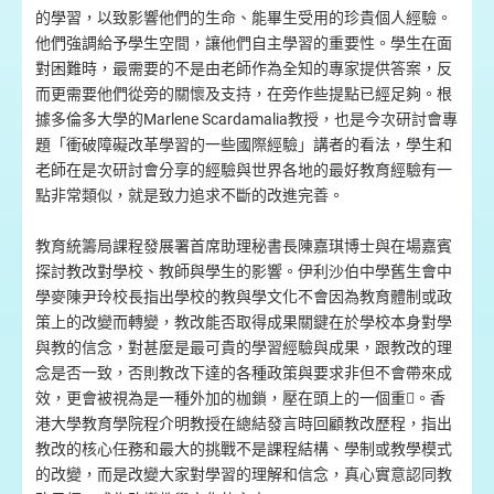
的學習，以致影響他們的生命、能畢生受用的珍貴個人經驗。
他們強調給予學生空間，讓他們自主學習的重要性。學生在面
對困難時，最需要的不是由老師作為全知的專家提供答案，反
而更需要他們從旁的關懷及支持，在旁作些提點已經足夠。根
據多倫多大學的Marlene Scardamalia教授，也是今次研討會專
題「衝破障礙改革學習的一些國際經驗」講者的看法，學生和
老師在是次研討會分享的經驗與世界各地的最好教育經驗有一
點非常類似，就是致力追求不斷的改進完善。
教育統籌局課程發展署首席助理秘書長陳嘉琪博士與在場嘉賓
探討教改對學校、教師與學生的影響。伊利沙伯中學舊生會中
學麥陳尹玲校長指出學校的教與學文化不會因為教育體制或政
策上的改變而轉變，教改能否取得成果關鍵在於學校本身對學
與教的信念，對甚麼是最可貴的學習經驗與成果，跟教改的理
念是否一致，否則教改下達的各種政策與要求非但不會帶來成
效，更會被視為是一種外加的枷鎖，壓在頭上的一個重。香
港大學教育學院程介明教授在總結發言時回顧教改歷程，指出
教改的核心任務和最大的挑戰不是課程結構、學制或教學模式
的改變，而是改變大家對學習的理解和信念，真心實意認同教