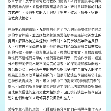
改革學習、及學習如何進行教改的對談。研討會由該中心與教
育統籌局合辦，並獲優質教育基金資助。研討會以新穎的對談
方式進行，參與對談的人士包括了學生、教師、校長、家長、
及教育決策者。
在學生心聲的環節，九位來自小五至中六的同學講述他們最深
刻的學習經驗，並回應教育統籌局常任秘書長羅范椒芬女士的
提問，解釋為何這些經驗如此深刻。各同學雖然年齡差異很
大，並來自不同學校背景，他們最深刻的學習經歷皆具非常近
似的特徵，都是一些與生活結合，聯繫社會現實，具難度和挑
戰性而不是輕而易舉的。他們喜歡與同學一同協作學習，通過
分析思辨同儕間出現不同角度的思考，加深認識和解決難題。
羅范椒芬女士在回應學生的講述時指出令他們全情投入的學習
經驗正是教育改革希望達致的，但很可惜這些學習經驗仍未能
在學校教育成為主流。可立中學中三的劉安同學有感而發的
指出，同學們所喜愛的學習經驗與主流的以考試成績為衡量學
習成果與價值的主流文化大相逕庭，因此進行這些另類學習活
動對他們和老師來說都要承受風險和壓力。
緊接學生心聲的環節，老師和校長分享他們在輔導學生作深刻