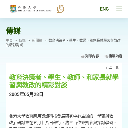
跳
至
Tog
ENG
主
men
要
pan
內
容
傳媒
主頁
>
傳媒
>
新聞稿
>
教育決策者、學生、教師、和家長就學習與教改
的精彩對談
列印內容
複製內容
上一頁
教育決策者、學生、教師、和家長就學
習與教改的精彩對談
2005年05月28日
香港大學教育應用資訊科技發展研究中心主辦的「學習與教
改」研討會在五月廿八日舉行，約三百位來賓參與探討學習、