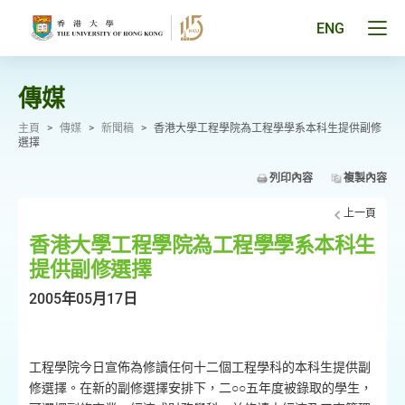
跳
至
Tog
ENG
主
men
要
pan
內
容
傳媒
主頁
>
傳媒
>
新聞稿
>
香港大學工程學院為工程學學系本科生提供副修
選擇
列印內容
複製內容
上一頁
香港大學工程學院為工程學學系本科生
提供副修選擇
2005年05月17日
工程學院今日宣佈為修讀任何十二個工程學科的本科生提供副
修選擇。在新的副修選擇安排下，二○○五年度被錄取的學生，