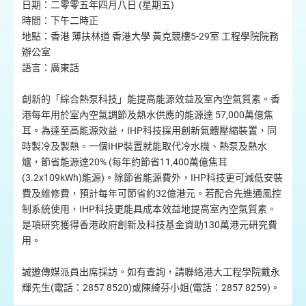
日期：二零零五年四月八日 (星期五)
時間：下午二時正
地點：香港 薄扶林道 香港大學 黃克競樓5-29室 工程學院院務
辦公室
語言：廣東話
創新的「綜合熱泵科技」能提高能源效益及室內空氣質素。香
港每年用於室內空氣調節及熱水供應的能源達 57,000萬億焦
耳。為達至高能源效益，IHP科技採用創新氣體壓縮裝置，同
時製冷及製熱。一個IHP裝置就能取代冷水機、熱泵及熱水
爐，節省能源達20% (每年約節省11,400萬億焦耳
(3.2x109kWh)能源)。除節省能源費外，IHP科技更可減低安裝
費及維修費，預計每年可節省約32億港元。若配合先進通風控
制系統使用，IHP科技更能具成本效益地提高室內空氣質素。
是項研究獲得香港政府創新及科技基金資助130萬港元研究費
用。
誠邀傳媒派員出席採訪。如有查詢，請聯絡港大工程學院戴永
輝先生(電話：2857 8520)或陳綺芬小姐(電話：2857 8259)。