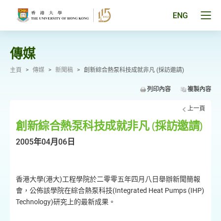
跳
至
Tog
ENG
主
men
要
pan
內
容
傳媒
主頁
>
傳媒
>
新聞稿
>
創新綜合熱泵科技成就非凡 (採訪邀請)
列印內容
複製內容
上一頁
創新綜合熱泵科技成就非凡 (採訪邀請)
2005年04月06日
香港大學(港大)工程學院於二零零五年四月八日舉辦新聞簡報
會，公佈該學院在綜合熱泵科技(Integrated Heat Pumps (IHP)
Technology)研究上的最新成果。